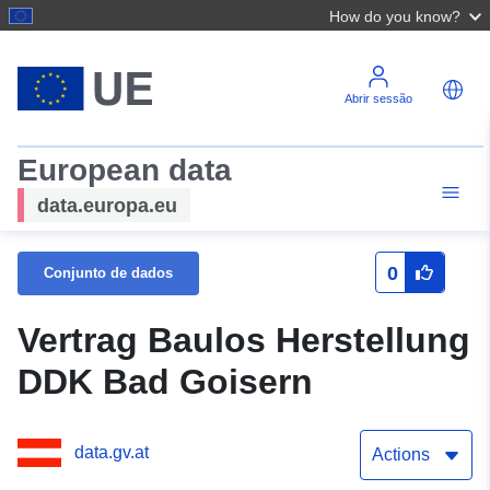
How do you know?
Abrir sessão
European data
data.europa.eu
0
Conjunto de dados
Vertrag Baulos Herstellung
DDK Bad Goisern
data.gv.at
Actions