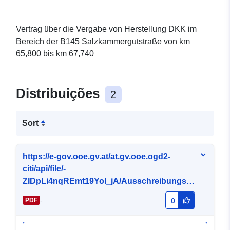
Vertrag über die Vergabe von Herstellung DKK im
Bereich der B145 Salzkammergutstraße von km
65,800 bis km 67,740
Distribuições
2
Sort
https://e-gov.ooe.gv.at/at.gv.ooe.ogd2-
citi/api/file/-
ZIDpLi4nqREmt19Yol_jA/Ausschreibungsu
nterlagen+Gesamt.pdf
-
PDF
0