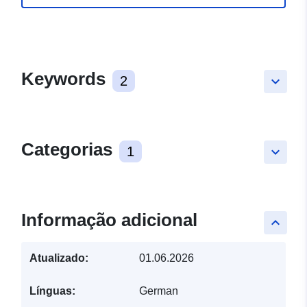
Keywords
2
keyboard_arrow_down
Categorias
1
keyboard_arrow_down
Informação adicional
keyboard_arrow_up
Atualizado:
01.06.2026
Línguas:
German