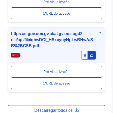
Pré-visualização
URL de acesso
https://e-gov.ooe.gv.at/at.gv.ooe.ogd2-
citi/api/file/qhwDGf_HSxcynyNpLwBHwA/S
B%2BGSB.pdf
-
PDF
0
Pré-visualização
URL de acesso
Descarregar todos os