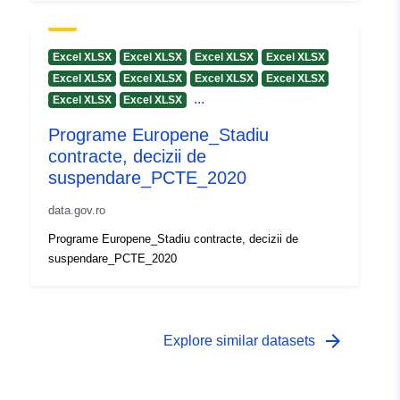
Excel XLSX
Excel XLSX
Excel XLSX
Excel XLSX
Excel XLSX
Excel XLSX
Excel XLSX
Excel XLSX
...
Excel XLSX
Excel XLSX
Programe Europene_Stadiu
contracte, decizii de
suspendare_PCTE_2020
data.gov.ro
Programe Europene_Stadiu contracte, decizii de
suspendare_PCTE_2020
arrow_forward
Explore similar datasets