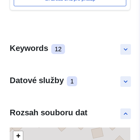
Keywords
12
keyboard_arrow_down
Datové služby
1
keyboard_arrow_down
Rozsah souboru dat
keyboard_arrow_up
+