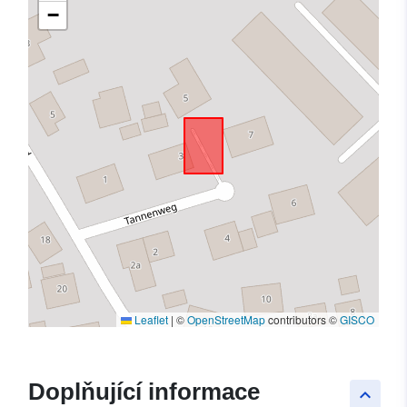
−
Leaflet
|
©
OpenStreetMap
contributors ©
GISCO
Doplňující informace
keyboard_arrow_up