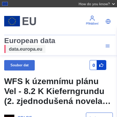
How do you know?
Přihlášení
European data
data.europa.eu
0
Soubor dat
WFS k územnímu plánu
Vel - 8.2 K Kieferngrundu
(2. zjednodušená novela)
obce Velpke