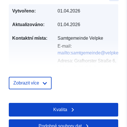
Vytvořeno:
01.04.2026
Aktualizováno:
01.04.2026
Kontaktní místa:
Samtgemeinde Velpke
E-mail:
mailto:samtgemeinde@velpke.de
Adresa:
Grafhorster Straße 6,
Velpke, D-38458, Deutschland
Adresa URL:
http://www.velpke.de
Zobrazit více
Katalogový
Přidáno do data.europa.eu:
záznam:
11 April 2026
Kvalita
Aktualizace údajů.europa.eu:
03 August 2026
Podobné soubory dat