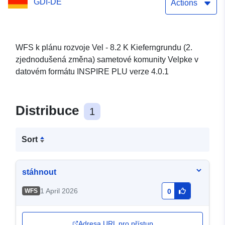
GDI-DE
Actions
WFS k plánu rozvoje Vel - 8.2 K Kieferngrundu (2.
zjednodušená změna) sametové komunity Velpke v
datovém formátu INSPIRE PLU verze 4.0.1
Distribuce
1
Sort
stáhnout
1 April 2026
WFS
0
Adresa URL pro přístup