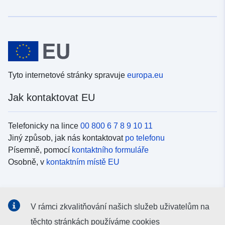
Tyto internetové stránky spravuje
europa.eu
Jak kontaktovat EU
Telefonicky na lince
00 800 6 7 8 9 10 11
Jiný způsob, jak nás kontaktovat
po telefonu
Písemně, pomocí
kontaktního formuláře
Osobně, v
kontaktním místě EU
Sociální média
V rámci zkvalitňování našich služeb uživatelům na
Vyhledávání informačních kanálů EU v
sociálních médiích
těchto stránkách používáme cookies