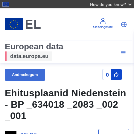
How do you know?
Sisselogimine
European data
data.europa.eu
0
Andmekogum
Ehitusplaanid Niedenstein
- BP _634018 _2083 _002
_001