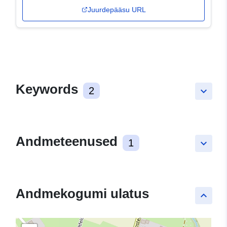
Juurdepääsu URL
Keywords
2
keyboard_arrow_down
Andmeteenused
1
keyboard_arrow_down
Andmekogumi ulatus
keyboard_arrow_up