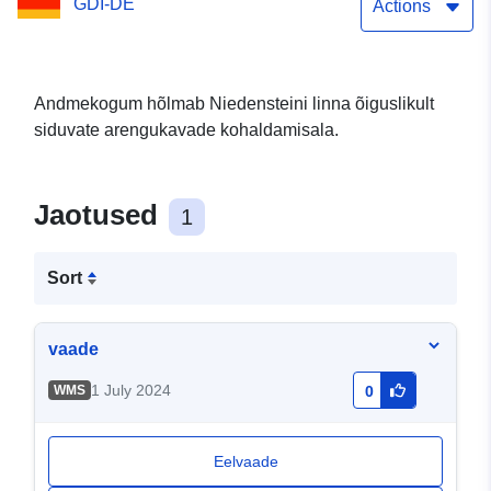
GDI-DE
Actions
Andmekogum hõlmab Niedensteini linna õiguslikult
siduvate arengukavade kohaldamisala.
Jaotused
1
Sort
vaade
1 July 2024
WMS
0
Eelvaade