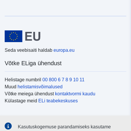
Seda veebisaiti haldab
europa.eu
Võtke ELiga ühendust
Helistage numbril
00 800 6 7 8 9 10 11
Muud
helistamisvõimalused
Võtke meiega ühendust
kontaktvormi kaudu
Külastage meid
ELi teabekeskuses
Sotsiaalmeedia
Kasutuskogemuse parandamiseks kasutame