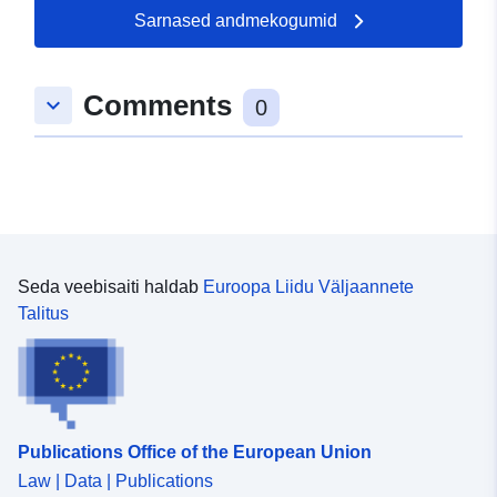
51.2245 ], [ 9.29955,
Sarnased andmekogumid
51.2285 ] ]
Tüüp:
Polygon
Comments
keyboard_arrow_down
0
uriRef:
http://data.europa.eu/88u/dataset/
e819-7e0e-a21b-c9144f621d9d
Seda veebisaiti haldab
Euroopa Liidu Väljaannete
Talitus
Publications Office of the European Union
Law | Data | Publications