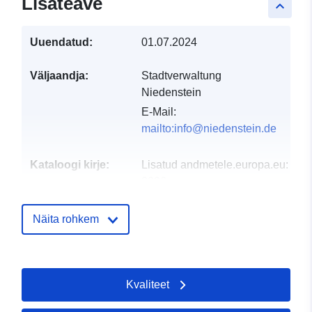
Lisateave
keyboard_arrow_up
Uuendatud:
01.07.2024
Väljaandja:
Stadtverwaltung
Niedenstein
E-Mail:
mailto:info@niedenstein.de
Kataloogi kirje:
Lisatud andmetele.europa.eu:
24 
2026
Ajakohastatud veebisaidil Data.eu
03 August 2026
Näita rohkem
Geograafiline
Koordinaadid:
[ [ 9.29955,
ulatus:
51.2285 ], [ 9.30488,
Kvaliteet
51.2285 ], [ 9.30488,
51.2245 ], [ 9.29955,