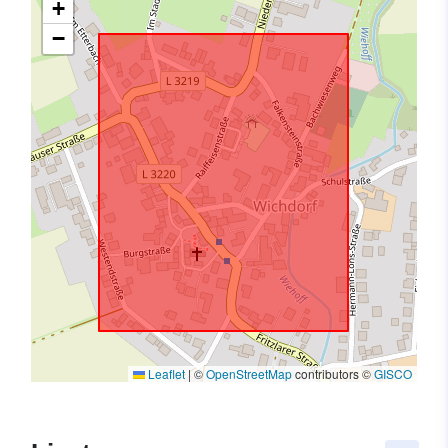
+
−
Leaflet
|
©
OpenStreetMap
contributors ©
GISCO