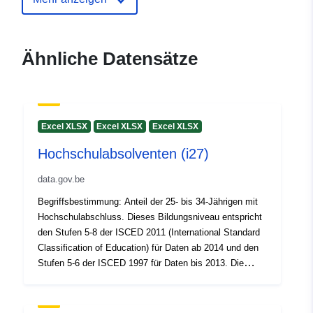
Kontaktmöglichk
Federal Planning Bureau
eiten:
E-Mail:
Ähnliche Datensätze
mailto:indicators@plan.be
Verzeichnis der
Zu data.europa.eu hinzugefügt:
Kataloge:
28 July 2026
Excel XLSX
Excel XLSX
Excel XLSX
Aktualisiert auf data.europa.eu:
Hochschulabsolventen (i27)
29 July 2026
data.gov.be
Gebiet:
Koordinaten:
[ [ 2.54, 51.51 ],
Begriffsbestimmung: Anteil der 25- bis 34-Jährigen mit
[ 6.41, 51.51 ], [ 6.41, 49.49 ],
Hochschulabschluss. Dieses Bildungsniveau entspricht
[ 2.54, 49.49 ], [ 2.54, 51.51 ]
den Stufen 5-8 der ISCED 2011 (International Standard
]
Classification of Education) für Daten ab 2014 und den
Typ:
Polygon
Stufen 5-6 der ISCED 1997 für Daten bis 2013. Die
Daten stammen aus der Arbeitskräfteerhebung (AKE).
Statistics Belgium organisiert diese EU-harmonisierte
Identifikatoren:
6fe82b427aa3049c97a54e72aaf2
Erhebung in Belgien und stellt die Ergebnisse