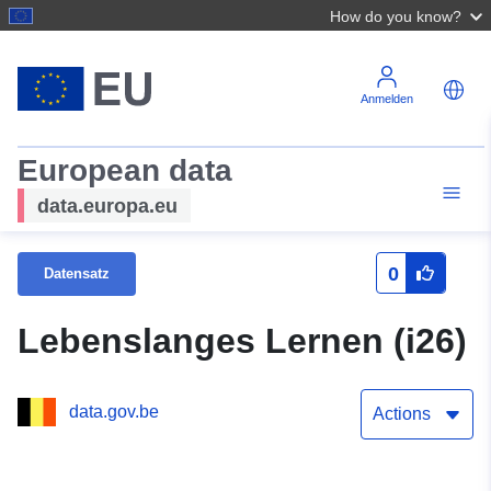
How do you know?
Anmelden
European data
data.europa.eu
0
Datensatz
Lebenslanges Lernen (i26)
data.gov.be
Actions