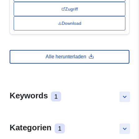
Zugriff
Download
Alle herunterladen
Keywords
1
keyboard_arrow_down
Kategorien
1
keyboard_arrow_down