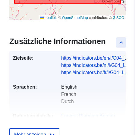
Leaflet
|
©
OpenStreetMap
contributors ©
GISCO
Zusätzliche Informationen
keyboard_arrow_up
Zielseite:
https://indicators.be/en/i/G04_LLL/
https://indicators.be/nl/i/G04_LLL/n
https://indicators.be/fr/i/G04_LLL/fr
Sprachen:
English
French
Dutch
Datenbereitsteller
Federal Planning Bureau
:
Startseite:
https://www.plan.be
Mehr anzeigen