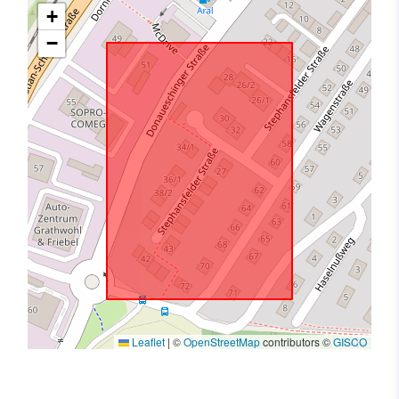
+
−
Leaflet
|
©
OpenStreetMap
contributors ©
GISCO