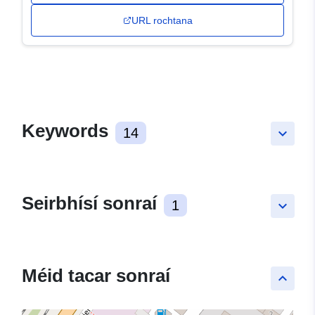
URL rochtana
Keywords
14
keyboard_arrow_down
Seirbhísí sonraí
1
keyboard_arrow_down
Méid tacar sonraí
keyboard_arrow_up