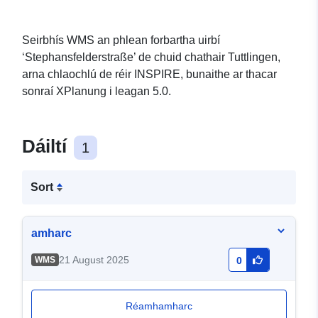
Seirbhís WMS an phlean forbartha uirbí
‘Stephansfelderstraße’ de chuid chathair Tuttlingen,
arna chlaochlú de réir INSPIRE, bunaithe ar thacar
sonraí XPlanung i leagan 5.0.
Dáiltí
1
Sort
amharc
21 August 2025
WMS
0
Réamhamharc