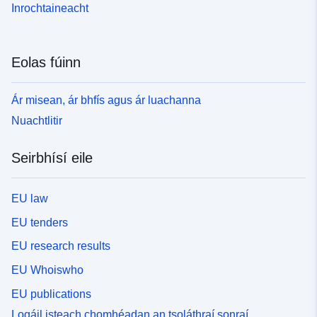
Inrochtaineacht
Eolas fúinn
Ár misean, ár bhfís agus ár luachanna
Nuachtlitir
Seirbhísí eile
EU law
EU tenders
EU research results
EU Whoiswho
EU publications
Logáil isteach chomhéadan an tsoláthraí sonraí