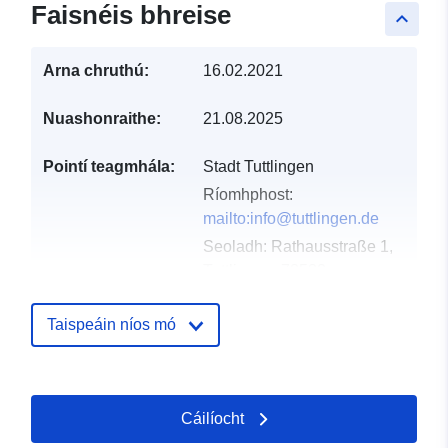
Faisnéis bhreise
keyboard_arrow_up
Arna chruthú:
16.02.2021
Nuashonraithe:
21.08.2025
Pointí teagmhála:
Stadt Tuttlingen
Ríomhphost:
mailto:info@tuttlingen.de
Seoladh:
Rat­haus­stra­ße 1,
Tutt­lin­gen, 78532,
Deutschland
URL:
Taispeáin níos mó
http://www.tuttlingen.de
Taifead Catalóige:
Curtha le data.europa.eu:
21
Cáilíocht
February 2026