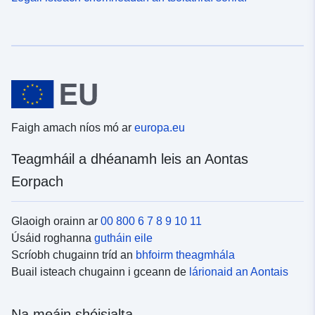
Faigh amach níos mó ar
europa.eu
Teagmháil a dhéanamh leis an Aontas
Eorpach
Glaoigh orainn ar
00 800 6 7 8 9 10 11
Úsáid roghanna
gutháin eile
Scríobh chugainn tríd an
bhfoirm theagmhála
Buail isteach chugainn i gceann de
lárionaid an Aontais
Na meáin shóisialta