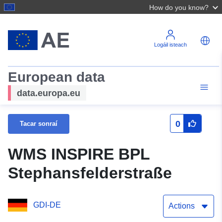
How do you know?
Logáil isteach
European data
data.europa.eu
0
Tacar sonraí
WMS INSPIRE BPL
Stephansfelderstraße
GDI-DE
Actions