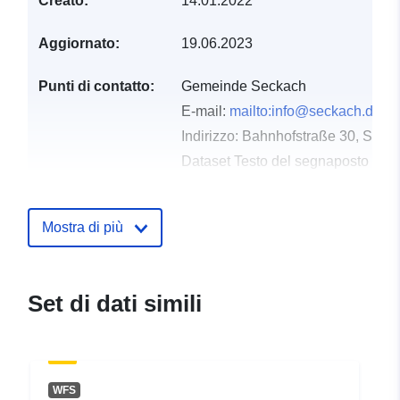
Creato:
14.01.2022
Aggiornato:
19.06.2023
Punti di contatto:
Gemeinde Seckach
E-mail:
mailto:info@seckach.de
Indirizzo:
Bahnhofstraße 30, Seck
Dataset Testo del segnaposto del 
http://www.seckach.de
Mostra di più
Registro del
Aggiunta a data.europa.eu:
21
catalogo:
February 2026
Aggiornato su data.europa.eu:
03 August 2026
Set di dati simili
Spaziale:
Coordinate:
[ [ 9.3433189,
49.4420167 ], [ 9.3481479,
49.4420167 ], [ 9.3481479,
WFS