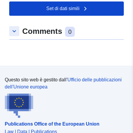
Set di dati simili
Comments
keyboard_arrow_down
0
Questo sito web è gestito dall'
Ufficio delle pubblicazioni
dell'Unione europea
Publications Office of the European Union
Law | Data | Publications