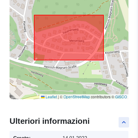
Leaflet
|
©
OpenStreetMap
contributors ©
GISCO
Ulteriori informazioni
keyboard_arrow_up