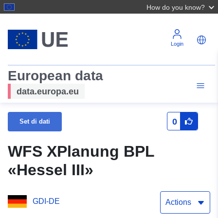
How do you know?
Login
European data
data.europa.eu
0
Set di dati
WFS XPlanung BPL
«Hessel III»
GDI-DE
Actions