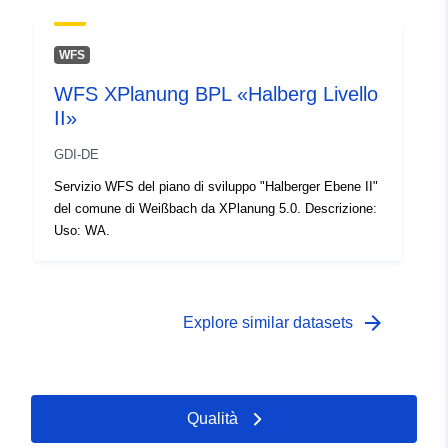
WFS
WFS XPlanung BPL «Halberg Livello
II»
GDI-DE
Servizio WFS del piano di sviluppo "Halberger Ebene II"
del comune di Weißbach da XPlanung 5.0. Descrizione:
Uso: WA.
arrow_forward
Explore similar datasets
Qualità