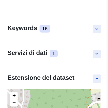
Keywords
16
keyboard_arrow_down
Servizi di dati
1
keyboard_arrow_down
Estensione del dataset
keyboard_arrow_up
+
−