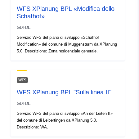
49.4399757 ], [ 9.3433189,
WFS XPlanung BPL «Modifica dello
49.4399757 ], [ 9.3433189,
Schafhof»
49.4420167 ] ]
Tipo:
Polygon
GDI-DE
Servizio WFS del piano di sviluppo «Schafhof
uriRef:
http://data.europa.eu/88u/dataset/
Modification» del comune di Muggensturm da XPlanung
a8aa-40d1-a452-787ef5a8ce90
5.0. Descrizione: Zona residenziale generale.
WFS
WFS XPlanung BPL "Sulla linea II"
GDI-DE
Servizio WFS del piano di sviluppo «An der Leiten II»
del comune di Leibertingen da XPlanung 5.0.
Descrizione: WA.