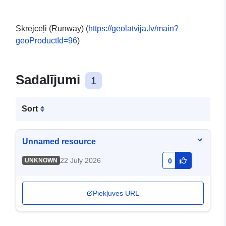
Skrejceļi (Runway) (
https://geolatvija.lv/main?
geoProductId=96
)
Sadalījumi
1
Sort
Unnamed resource
22 July 2026
UNKNOWN
0
Piekļuves URL