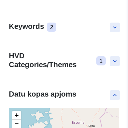
Keywords
2
keyboard_arrow_down
HVD
1
keyboard_arrow_down
Categories/Themes
Datu kopas apjoms
keyboard_arrow_up
+
−