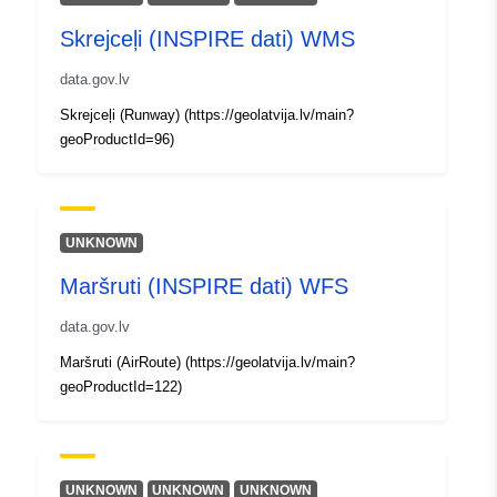
Tips:
Polygon
Skrejceļi (INSPIRE dati) WMS
Identifikatori:
6ff6b482-49b9-4463-97fc-
data.gov.lv
f18a6e4e8855
Skrejceļi (Runway) (https://geolatvija.lv/main?
geoProductId=96)
uriRef:
http://data.europa.eu/88u/dataset/
49b9-4463-97fc-f18a6e4e8855
UNKNOWN
Maršruti (INSPIRE dati) WFS
data.gov.lv
Maršruti (AirRoute) (https://geolatvija.lv/main?
geoProductId=122)
UNKNOWN
UNKNOWN
UNKNOWN