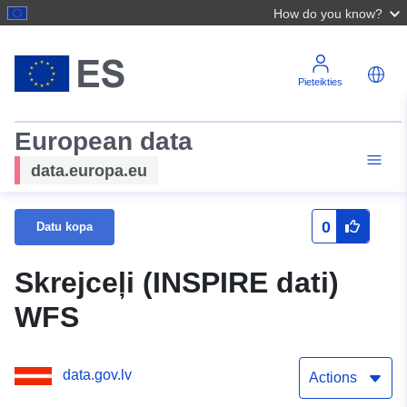
How do you know?
Pieteikties
European data
data.europa.eu
0
Datu kopa
Skrejceļi (INSPIRE dati)
WFS
data.gov.lv
Actions