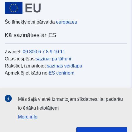
Šo tīmekļvietni pārvalda
europa.eu
Kā sazināties ar ES
Zvaniet:
00 800 6 7 8 9 10 11
Citas iespējas
saziņai pa tālruni
Rakstiet, izmantojot
saziņas veidlapu
Apmeklējiet kādu no
ES centriem
Sociālie mediji
Mēs šajā vietnē izmantojam sīkdatnes, lai padarītu
ES konti
sociālajos medijos
to ērtāku lietotājiem
More info
ES iestādes un struktūras