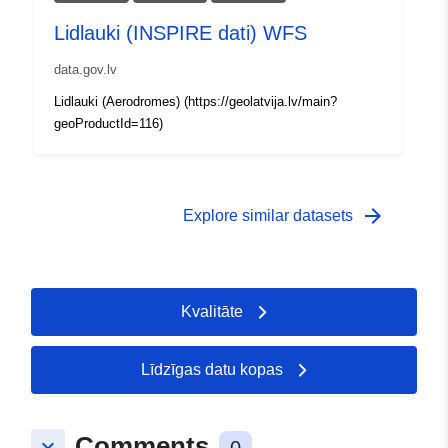
Lidlauki (INSPIRE dati) WFS
data.gov.lv
Lidlauki (Aerodromes) (https://geolatvija.lv/main?
geoProductId=116)
arrow_forward
Explore similar datasets
Kvalitāte
Līdzīgas datu kopas
Comments
keyboard_arrow_down
0