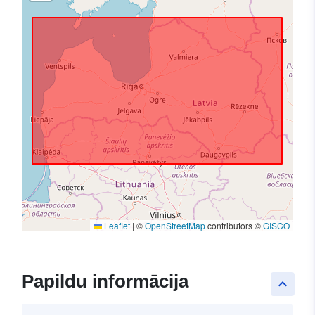
Leaflet
|
©
OpenStreetMap
contributors ©
GISCO
Papildu informācija
keyboard_arrow_up