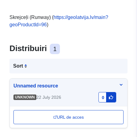
Skrejceļi (Runway) (
https://geolatvija.lv/main?
geoProductId=96
)
Distribuiri
1
Sort
Unnamed resource
22 July 2026
UNKNOWN
0
URL de acces