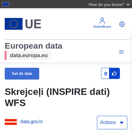
How do you know?
Autentificare
European data
data.europa.eu
0
Set de date
Skrejceļi (INSPIRE dati)
WFS
data.gov.lv
Actions