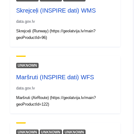
Tip:
Polygon
Skrejceļi (INSPIRE dati) WMS
Identificatori:
6ff6b482-49b9-4463-97fc-
data.gov.lv
f18a6e4e8855
Skrejceļi (Runway) (https://geolatvija.lv/main?
geoProductId=96)
uriRef:
http://data.europa.eu/88u/dataset/
49b9-4463-97fc-f18a6e4e8855
UNKNOWN
Maršruti (INSPIRE dati) WFS
data.gov.lv
Maršruti (AirRoute) (https://geolatvija.lv/main?
geoProductId=122)
UNKNOWN
UNKNOWN
UNKNOWN