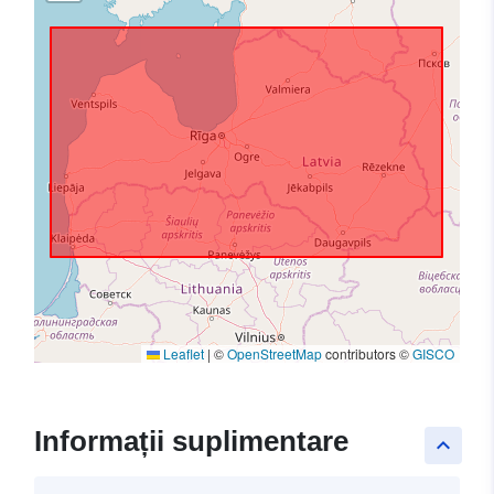
Leaflet
|
©
OpenStreetMap
contributors ©
GISCO
Informații suplimentare
keyboard_arrow_up