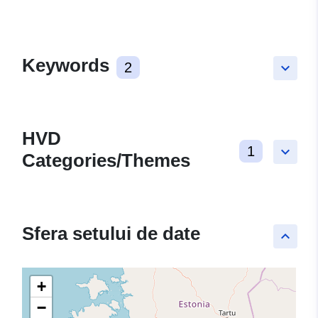
Keywords
2
keyboard_arrow_down
HVD
1
keyboard_arrow_down
Categories/Themes
Sfera setului de date
keyboard_arrow_up
+
−