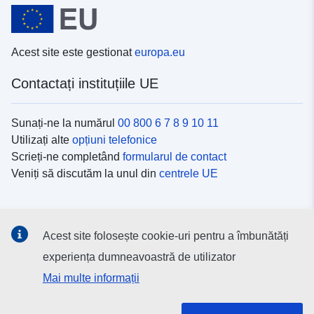
Acest site este gestionat
europa.eu
Contactați instituțiile UE
Sunați-ne la numărul
00 800 6 7 8 9 10 11
Utilizați alte
opțiuni telefonice
Scrieți-ne completând
formularul de contact
Veniți să discutăm la unul din
centrele UE
Platformele de comunicare socială
Acest site folosește cookie-uri pentru a îmbunătăți
Descoperiți canalele UE
pe rețelele sociale
experiența dumneavoastră de utilizator
Mai multe informații
Instituțiile și organismele UE