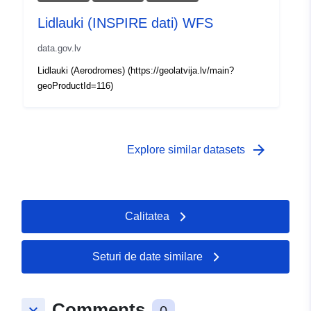
Lidlauki (INSPIRE dati) WFS
data.gov.lv
Lidlauki (Aerodromes) (https://geolatvija.lv/main?
geoProductId=116)
arrow_forward
Explore similar datasets
Calitatea
Seturi de date similare
Comments
keyboard_arrow_down
0