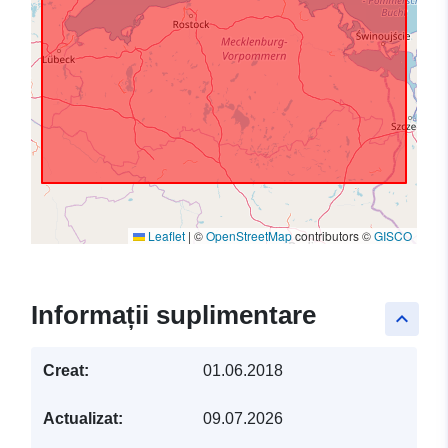
Leaflet
|
©
OpenStreetMap
contributors ©
GISCO
Informații suplimentare
keyboard_arrow_up
Creat:
01.06.2018
Actualizat:
09.07.2026