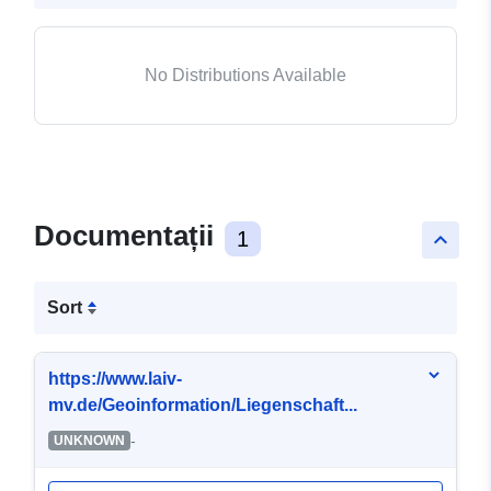
No Distributions Available
Documentații
1
keyboard_arrow_up
Sort
https://www.laiv-
mv.de/Geoinformation/Liegenschaft...
-
UNKNOWN