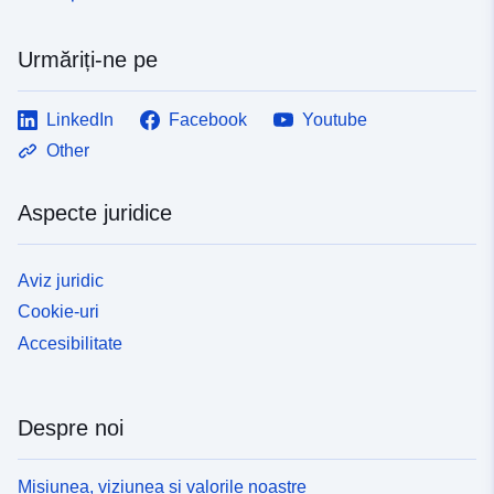
uriRef:
http://data.europa.eu/88u/dataset/
eff4-4ac3-98af-73109464e9c5
Urmăriți-ne pe
LinkedIn
Facebook
Youtube
Other
Aspecte juridice
Aviz juridic
Cookie-uri
Accesibilitate
Despre noi
Misiunea, viziunea și valorile noastre