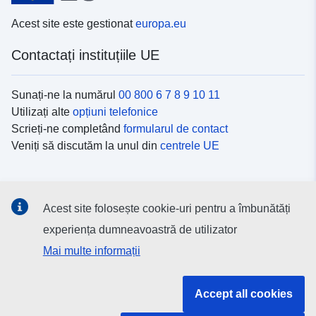
Acest site este gestionat
europa.eu
Contactați instituțiile UE
Sunați-ne la numărul
00 800 6 7 8 9 10 11
Utilizați alte
opțiuni telefonice
Scrieți-ne completând
formularul de contact
Veniți să discutăm la unul din
centrele UE
Platformele de comunicare socială
Acest site folosește cookie-uri pentru a îmbunătăți
Descoperiți canalele UE
pe rețelele sociale
experiența dumneavoastră de utilizator
Mai multe informații
Instituțiile și organismele UE
Accept all cookies