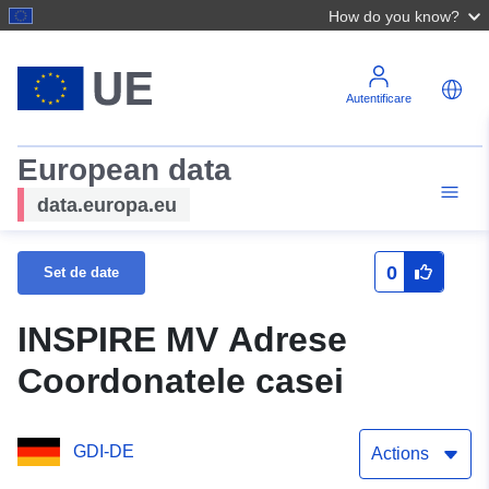
How do you know?
Autentificare
European data
data.europa.eu
0
Set de date
INSPIRE MV Adrese
Coordonatele casei
GDI-DE
Actions