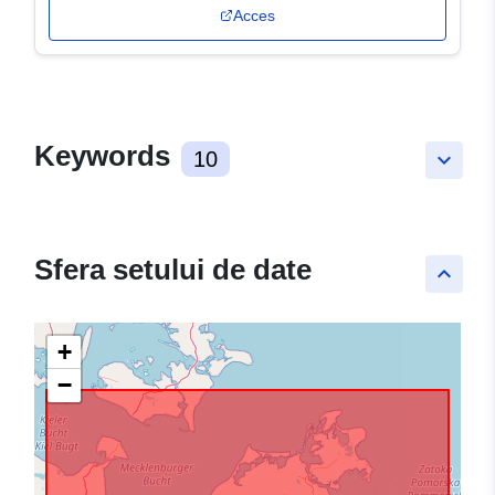
Acces
Keywords
10
keyboard_arrow_down
Sfera setului de date
keyboard_arrow_up
+
−