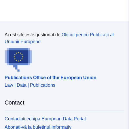
Spațial:
Coordonate:
[ [ 10.5, 54.8 ], [
14.5, 54.8 ], [ 14.5, 53 ], [
10.5, 53 ], [ 10.5, 54.8 ] ]
Tip:
Polygon
Acest site este gestionat de
Oficiul pentru Publicații al
Conform cu:
Resursă:
Uniunii Europene
http://data.europa.eu/eli/reg/2010/
Proveniență:
Diese Daten werden für den
WMS/ WFS Dienst des
INSPIRE-Themas
Publications Office of the European Union
Adressen/Haus...
Law | Data | Publications
Identificatori:
https://www.geodaten-
Contact
mv.de/geomis/id/6ffa1ae6-
eff4-4ac3-98af-
73109464e9c5
Contactați echipa European Data Portal
Abonați-vă la buletinul informativ