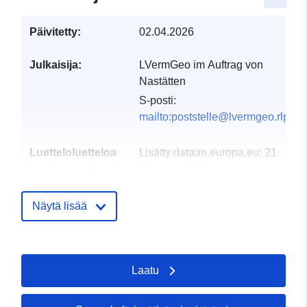
Päivitetty:
02.04.2026
Julkaisija:
LVermGeo im Auftrag von
Nastätten
S-posti:
mailto:poststelle@lvermgeo.rlp.de
Luetteloluetteloa
Lisätty dataan.europa.eu:
21
koskeva rekisteri:
February 2026
Päivitetty data.europa.eu:
03
August 2026
Näytä lisää
Alueellinen:
Koordinaatit:
[ [ 7.84875,
50.2008 ], [ 7.85036,
Laatu
50.2008 ], [ 7.85036, 50.2 ], [
7.84875, 50.2 ], [ 7.84875,
50.2008 ] ]