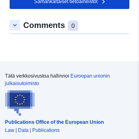
Samankaltaiset tietoaineistot
Tyyppi:
Polygon
Comments
keyboard_arrow_down
uriRef:
http://data.europa.eu/88u/dataset/
0
41a3-679b-5f6e-50499614d63f
Tätä verkkosivustoa hallinnoi
Euroopan unionin
julkaisutoimisto
Publications Office of the European Union
Law | Data | Publications