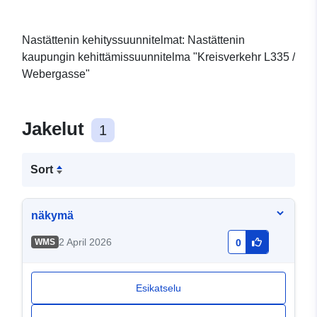
Nastättenin kehityssuunnitelmat: Nastättenin
kaupungin kehittämissuunnitelma "Kreisverkehr L335 /
Webergasse"
Jakelut
1
Sort
näkymä
2 April 2026
WMS
0
Esikatselu