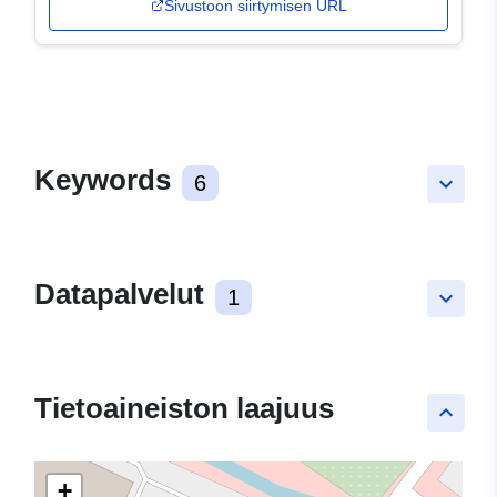
Sivustoon siirtymisen URL
Keywords
6
keyboard_arrow_down
Datapalvelut
1
keyboard_arrow_down
Tietoaineiston laajuus
keyboard_arrow_up
+