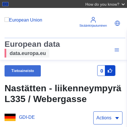
How do you know?
Sisäänkirjautuminen
European data
data.europa.eu
0
Tietoaineisto
Nastätten - liikenneympyrä
L335 / Webergasse
GDI-DE
Actions