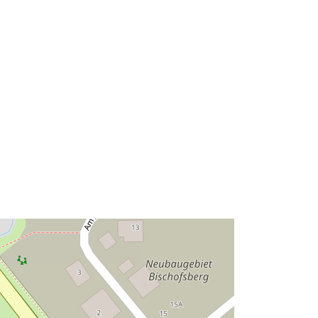
52.1931323 ], [ 10.8802765,
52.1931323 ], [ 10.8802765,
52.1925707 ], [ 10.8790756,
52.1925707 ], [ 10.8790756,
52.1931323 ] ]
Typ:
Polygon
r:
Resurs:
http://data.europa.eu/eli/reg/2009/97
6
http://data.europa.eu/88u/dataset/70
06483d-a3e4-4069-8e60-
78aeedc50c9e