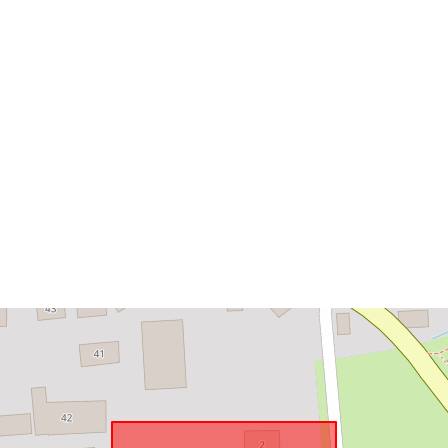
Anpassat efte
uriRef: