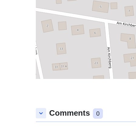
Comments
keyboard_arrow_down
0