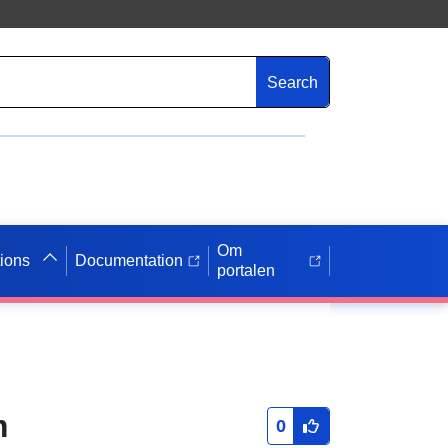
Search
Om
tions
Documentation
portalen
m
0