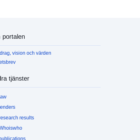
portalen
rag, vision och värden
etsbrev
ra tjänster
law
tenders
esearch results
Whoiswho
ublications