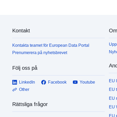
Kontakt
Om 
Uppd
Kontakta teamet för European Data Portal
Nyh
Prenumerera på nyhetsbrevet
And
Följ oss på
EU 
LinkedIn
Facebook
Youtube
EU 
Other
EU r
Rättsliga frågor
EU 
EU p