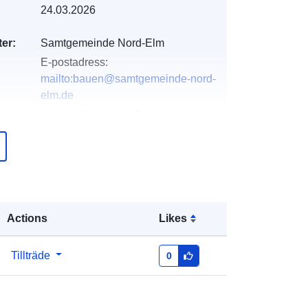
24.03.2026
er:
Samtgemeinde Nord-Elm
E-postadress:
mailto:bauen@samtgemeinde-nord-
elm.de
Adress:
Steinweg 15, Süpplingen,
38373, Deutschland
Webbadress:
https://www.samtgemeinde-nord-
elm.de/
Actions
Likes
er:
Läggs till i data.europa.eu:
11 April
2026
Uppdaterad på data.europa.eu:
03
Tillträde
0
August 2026
Koordinater:
[ [ 10.8790756,