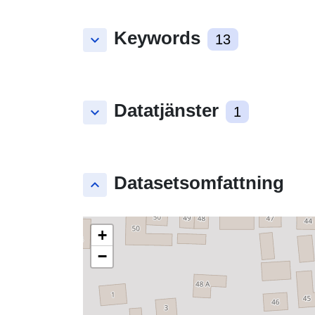
Keywords
keyboard_arrow_down
13
Datatjänster
keyboard_arrow_down
1
Datasetsomfattning
keyboard_arrow_up
+
−