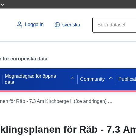
Logga in
svenska
en för europeiska data
Mognadsgrad för öppna
Community
Publica
data
WFS om utvecklingsplanen för Räb - 7.3 Am Kirchberge II (3:e ändringen) av Samtgemeinde Nord-Elm
lingsplanen för Räb - 7.3 A