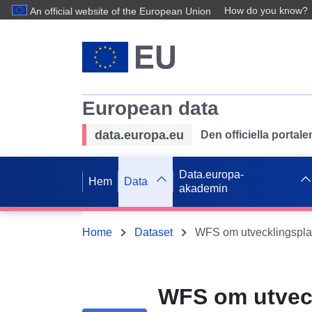
How do you know?
An official website of the European Union
European data
data.europa.eu
Den officiella portal
Data.europa-
Hem
Data
akademin
Home
Dataset
WFS om utveck