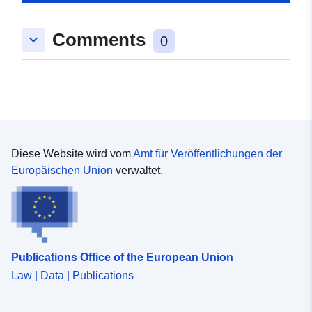
uriRef:
http://data.europa.eu/88u/dataset
2e34-1515-fd2d-bb6d22c3a3fe
Comments
keyboard_arrow_down
0
Diese Website wird vom
Amt für Veröffentlichungen der
Europäischen Union
verwaltet.
Publications Office of the European Union
Law | Data | Publications