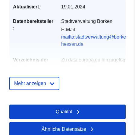
Aktualisiert:
19.01.2024
Datenbereitsteller
Stadtverwaltung Borken
:
E-Mail:
mailto:stadtverwaltung@borken-
hessen.de
Verzeichnis der
Zu data.europa.eu hinzugefügt:
Kataloge:
24 January 2026
Aktualisiert auf data.europa.eu:
03 August 2026
Mehr anzeigen
Gebiet:
Koordinaten:
[ [ 4.51126, 0 ],
[ 4.51126, 0 ], [ 4.51126, 0 ], [
Qualität
4.51126, 0 ], [ 4.51126, 0 ] ]
Typ:
Polygon
Ähnliche Datensätze