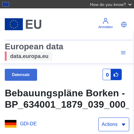
How do you know?
Anmelden
European data
data.europa.eu
0
Datensatz
Bebauungspläne Borken -
BP_634001_1879_039_000_
GDI-DE
Actions