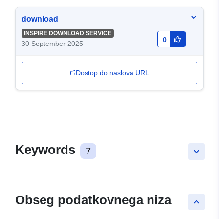
download
INSPIRE DOWNLOAD SERVICE
0
30 September 2025
Dostop do naslova URL
Keywords
7
keyboard_arrow_down
Obseg podatkovnega niza
keyboard_arrow_up