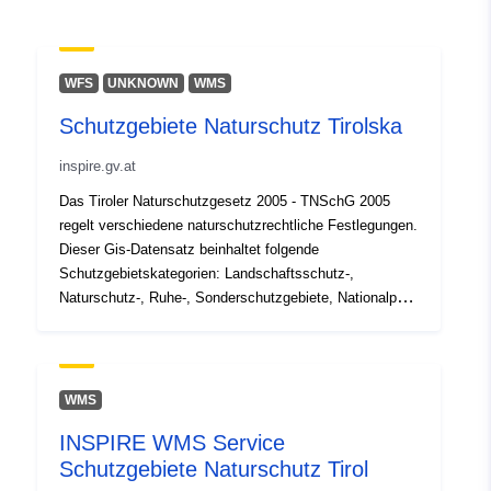
Prostorski:
Usklajuje:
[ [ 10.2110883,
47.7133947 ], [ 12.8974634,
WFS
UNKNOWN
WMS
47.7133947 ], [ 12.8974634,
Schutzgebiete Naturschutz Tirolska
46.7142244 ], [ 10.2110883,
46.7142244 ], [ 10.2110883,
inspire.gv.at
47.7133947 ] ]
Das Tiroler Naturschutzgesetz 2005 - TNSchG 2005
Tip:
Polygon
regelt verschiedene naturschutzrechtliche Festlegungen.
Dieser Gis-Datensatz beinhaltet folgende
Ustreza:
Vir:
Schutzgebietskategorien: Landschaftsschutz-,
http://data.europa.eu/eli/reg/2009/
Naturschutz-, Ruhe-, Sonderschutzgebiete, Nationalpark
Hohe Tauern, Geschützte Landschaftsteile. Die
Schutzgebiete (Naturschutzgesetz) sind dem INSPIRE
uriRef:
http://data.europa.eu/88u/dataset/
Datenthema Schutzgebiete (Priloga I) zugeordnet.
e5dc-4909-89ca-2f7c42b4f4ca
WMS
INSPIRE WMS Service
Schutzgebiete Naturschutz Tirol