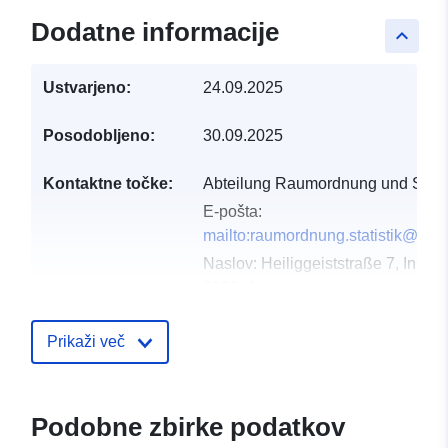
Dodatne informacije
keyboard_arrow_up
Ustvarjeno:
24.09.2025
Posodobljeno:
30.09.2025
Kontaktne točke:
Abteilung Raumordnung und Statis
E-pošta:
mailto:raumordnung.statistik@tirol.
Naslov:
Heiliggeiststraße 7, Innsb
6020, Austria
Katalog:
https://www.tirol.gv.at/stati
budget/tiris/
Prikaži več
Katalogski zapis:
Dodano v data.europa.eu:
08 May
Posodobljeno na spletišču Data.e
Podobne zbirke podatkov
08 August 2026