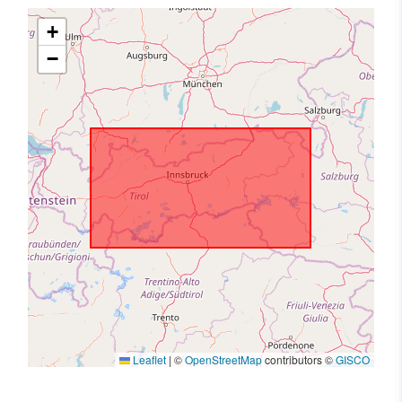
+
−
Leaflet
|
©
OpenStreetMap
contributors ©
GISCO