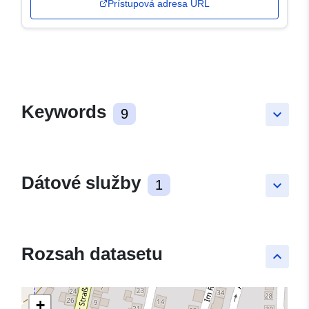
Prístupová adresa URL
Keywords
9
keyboard_arrow_down
Dátové služby
1
keyboard_arrow_down
Rozsah datasetu
keyboard_arrow_up
+