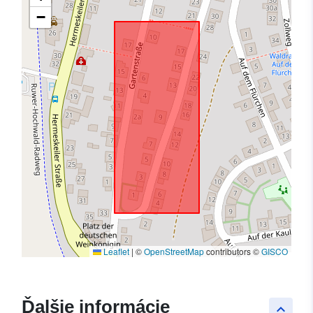
−
Leaflet
|
©
OpenStreetMap
contributors ©
GISCO
Ďalšie informácie
keyboard_arrow_up