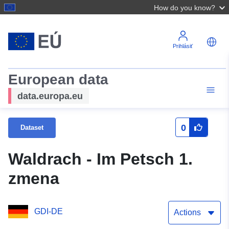
How do you know?
Prihlásiť
European data
data.europa.eu
0
Dataset
Waldrach - Im Petsch 1.
zmena
GDI-DE
Actions