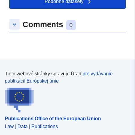
Typ:
Polygon
Podobné datasety
uriRef:
http://data.europa.eu/88u/dataset
Comments
keyboard_arrow_down
66e9-8daa-2c02-2a44d97a1d2b
0
Tieto webové stránky spravuje Úrad
pre vydávanie
publikácií Európskej únie
Publications Office of the European Union
Law | Data | Publications