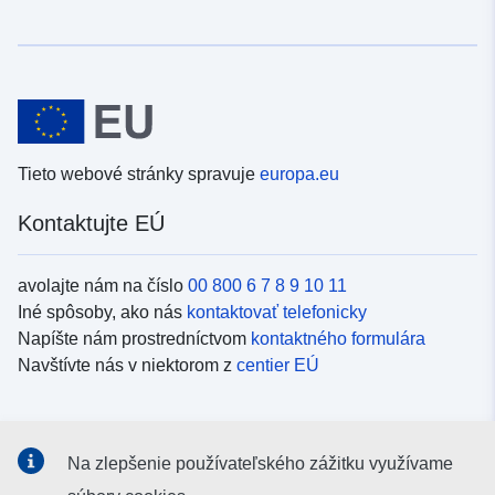
Tieto webové stránky spravuje
europa.eu
Kontaktujte EÚ
avolajte nám na číslo
00 800 6 7 8 9 10 11
Iné spôsoby, ako nás
kontaktovať telefonicky
Napíšte nám prostredníctvom
kontaktného formulára
Navštívte nás v niektorom z
centier EÚ
Sociálne médiá
Na zlepšenie používateľského zážitku využívame
Kanály EÚ na
sociálnych médiách