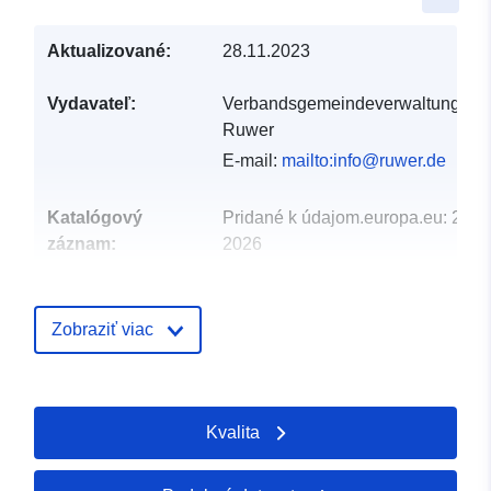
Aktualizované:
28.11.2023
Vydavateľ:
Verbandsgemeindeverwaltung
Ruwer
E-mail:
mailto:info@ruwer.de
Katalógový
Pridané k údajom.europa.eu:
21 F
záznam:
2026
Aktualizované na základe údajov.
03 August 2026
Zobraziť viac
Zemepisné
Súradnice:
[ [ 6.7425,
pokrytie:
49.7444 ], [ 6.7438, 49.7444
], [ 6.7438, 49.7425 ], [
Kvalita
6.7425, 49.7425 ], [ 6.7425,
49.7444 ] ]