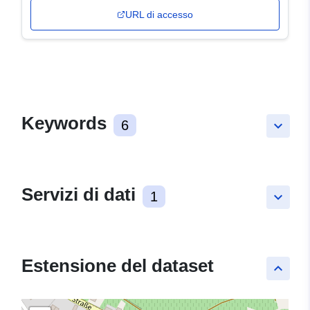
URL di accesso
Keywords
6
keyboard_arrow_down
Servizi di dati
1
keyboard_arrow_down
Estensione del dataset
keyboard_arrow_up