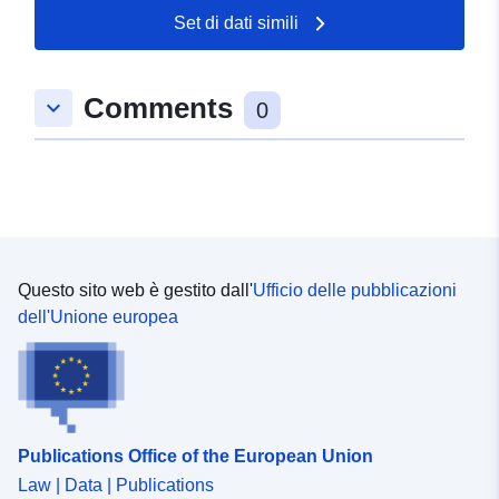
], [ 7.1761, 50.5454 ], [
Set di dati simili
7.16951, 50.5454 ], [
7.16951, 50.5464 ] ]
Comments
Tipo:
Polygon
keyboard_arrow_down
0
uriRef:
http://data.europa.eu/88u/dataset/
f032-0002-830e-851e0065bf3f
Questo sito web è gestito dall'
Ufficio delle pubblicazioni
dell'Unione europea
Publications Office of the European Union
Law | Data | Publications