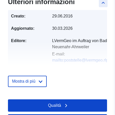
Ulteriori informazioni
keyboard_arrow_up
Creato:
29.06.2016
Aggiornato:
30.03.2026
Editore:
LVermGeo im Auftrag von Bad
Neuenahr-Ahrweiler
E-mail:
mailto:poststelle@lvermgeo.rlp.de
Registro del
Aggiunta a data.europa.eu:
21
catalogo:
February 2026
Mostra di più
Aggiornato su data.europa.eu:
03 August 2026
Qualità
Spaziale:
Coordinate:
[ [ 7.16951,
50.5464 ], [ 7.1761, 50.5464