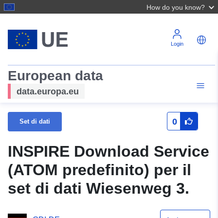
How do you know?
Login
European data
data.europa.eu
0
Set di dati
INSPIRE Download Service
(ATOM predefinito) per il
set di dati Wiesenweg 3.