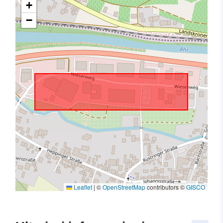
+
−
Leaflet
|
©
OpenStreetMap
contributors ©
GISCO