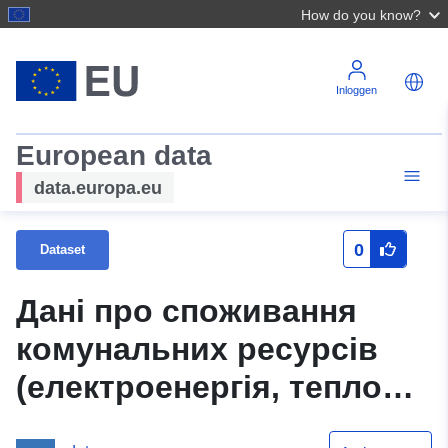
How do you know?
Inloggen
European data
data.europa.eu
0
Dataset
Дані про споживання
комунальних ресурсів
(електроенергія, теплова
енергія, природний газ,