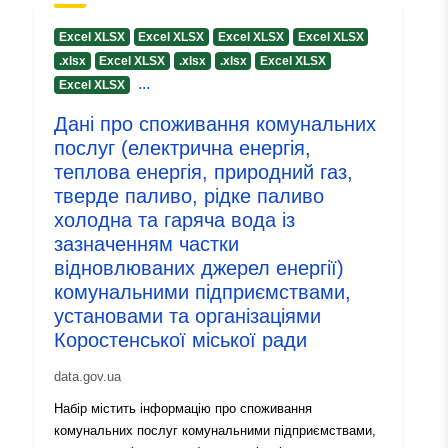
Excel XLSX
Excel XLSX
Excel XLSX
Excel XLSX
.xlsx
Excel XLSX
.xlsx
.xlsx
Excel XLSX
...
Excel XLSX
Дані про споживання комунальних
послуг (електрична енергія,
теплова енергія, природний газ,
тверде паливо, рідке паливо
холодна та гаряча вода із
зазначенням частки
відновлюваних джерел енергії)
комунальними підприємствами,
установами та організаціями
Коростенської міської ради
data.gov.ua
Набір містить інформацію про споживання
комунальних послуг комунальними підприємствами,