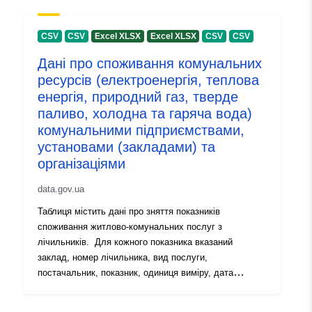
:
28 July 2026
Bijgewerkt op data.europa.eu:
29
CSV
CSV
Excel XLSX
Excel XLSX
CSV
CSV
July 2026
Дані про споживання комунальних
ресурсів (електроенергія, теплова
Identificatoren:
7055b99a-bd2e-4203-a25e-
енергія, природний газ, тверде
8dc6c04a32f4
паливо, холодна та гаряча вода)
комунальними підприємствами,
uriRef:
http://data.europa.eu/88u/dataset
установами (закладами) та
bd2e-4203-a25e-8dc6c04a32f4
організаціями
Versie-informatie:
1.0
data.gov.ua
Таблиця містить дані про зняття показників
споживання житлово-комунальних послуг з
лічильників. Для кожного показника вказаний
заклад, номер лічильника, вид послуги,
постачальник, показник, одиниця виміру, дата
фіксації.