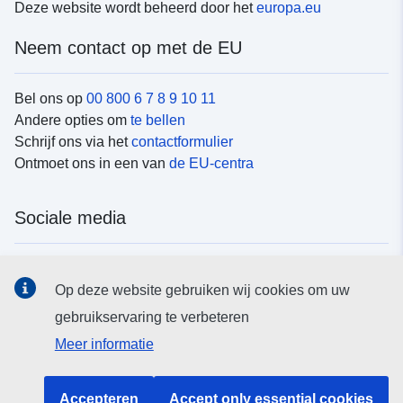
Deze website wordt beheerd door het
europa.eu
Neem contact op met de EU
Bel ons op
00 800 6 7 8 9 10 11
Andere opties om
te bellen
Schrijf ons via het
contactformulier
Ontmoet ons in een van
de EU-centra
Sociale media
Vind de van de EU
sociale-mediakanalen van de EU
Op deze website gebruiken wij cookies om uw
gebruikservaring te verbeteren
EU-instellingen en -organen
Meer informatie
Zoeken naar EU-instellingen en -organen
Accepteren
Accept only essential cookies