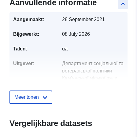
Aanvullende informatie
keyboard_arrow_up
Aangemaakt:
28 September 2021
Bijgewerkt:
08 July 2026
Talen:
ua
Uitgever:
Департамент соціальної та
ветеранської політики
Кам'янської міської ради
Contactpunt:
Гладищук Олена
Meer tonen
Михайлівна
E-mail:
mailto:dnzusz@ukr.net
Vergelijkbare datasets
Catalogusregister
Toegevoegd aan data.europa.eu: