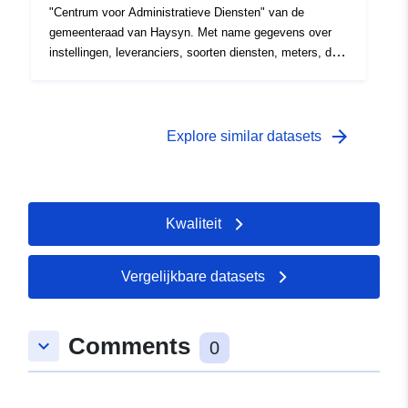
"Centrum voor Administratieve Diensten" van de
gemeenteraad van Haysyn. Met name gegevens over
instellingen, leveranciers, soorten diensten, meters, data
van hun vastlegging.
arrow_forward
Explore similar datasets
Kwaliteit
Vergelijkbare datasets
Comments
keyboard_arrow_down
0