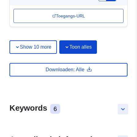
Toegangs-URL
Show 10 more
Toon alles
Downloaden: Alle
Keywords
6
keyboard_arrow_down