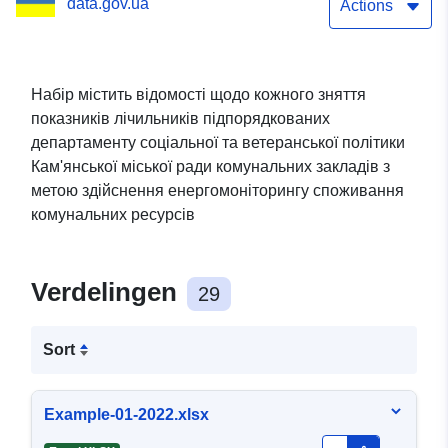
data.gov.ua
тверде паливо, холодна
Actions
та гаряча вода)
комунальними
Набір містить відомості щодо кожного зняття
показників лічильників підпорядкованих
підприємствами,
департаменту соціальної та ветеранської політики
установами (закладами)
Кам'янської міської ради комунальних закладів з
метою здійснення енергомоніторингу споживання
та організаціями
комунальних ресурсів
Verdelingen
29
Sort
Example-01-2022.xlsx