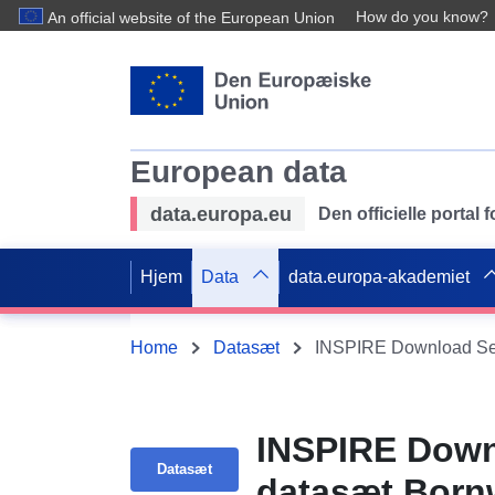
How do you know?
An official website of the European Union
European data
data.europa.eu
Den officielle portal
Hjem
Data
data.europa-akademiet
Home
Datasæt
INSPIRE Download Serv
INSPIRE Downl
Datasæt
datasæt Bornw