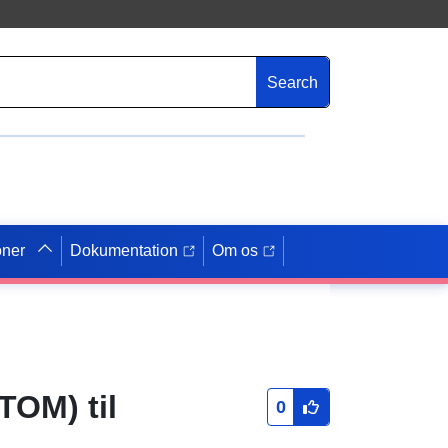
Search
oner
Dokumentation
Om os
TOM) til
0