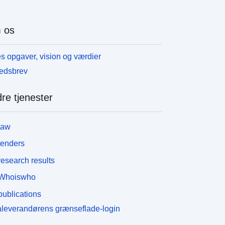
 os
s opgaver, vision og værdier
edsbrev
re tjenester
law
tenders
esearch results
Whoiswho
ublications
leverandørens grænseflade-login