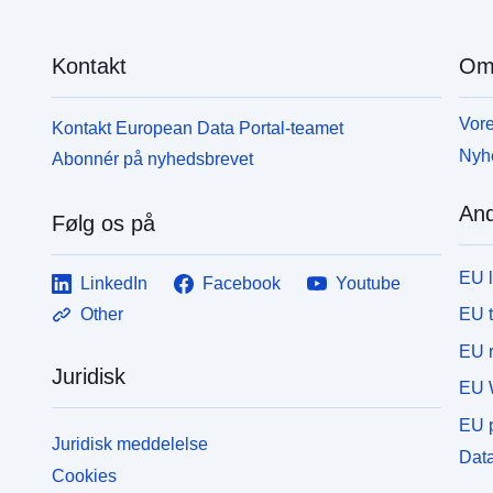
Kontakt
Om
Vore
Kontakt European Data Portal-teamet
Nyh
Abonnér på nyhedsbrevet
And
Følg os på
EU 
LinkedIn
Facebook
Youtube
EU 
Other
EU r
Juridisk
EU 
EU p
Juridisk meddelelse
Data
Cookies