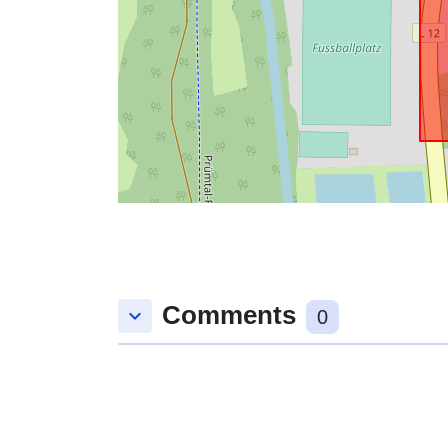
Comments
keyboard_arrow_down
0