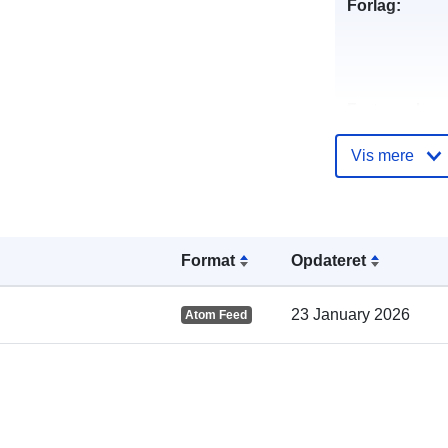
Forlag:
Fortegnelse 
kataloger:
Vis mere
Fysiske:
Format
Opdateret
23 January 2026
Atom Feed
uriRef: