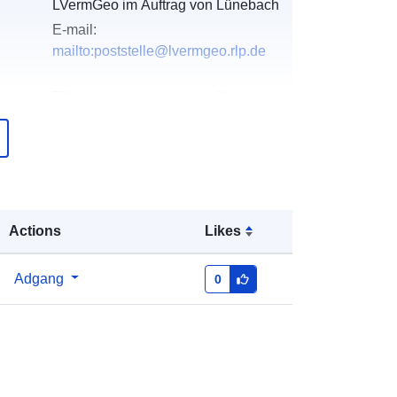
LVermGeo im Auftrag von Lünebach
E-mail:
mailto:poststelle@lvermgeo.rlp.de
over
Tilføjet til data.europa.eu:
21
February 2026
Opdateret på data.europa.eu:
03
August 2026
Koordinater:
[ [ 6.3456, 50.1353 ], [
Actions
Likes
6.35102, 50.1353 ], [ 6.35102,
50.1334 ], [ 6.3456, 50.1334 ], [
6.3456, 50.1353 ] ]
Adgang
0
Type:
Polygon
http://data.europa.eu/88u/dataset/70
5b0ccc-a492-0002-4918-
33d16ab13462