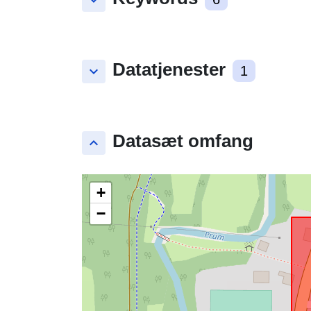
keyboard_arrow_down
Datatjenester
keyboard_arrow_down
1
Datasæt omfang
keyboard_arrow_up
+
−