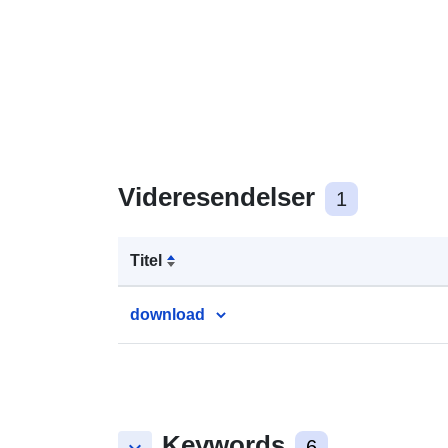
Videresendelser
1
Titel
download
Keywords
6