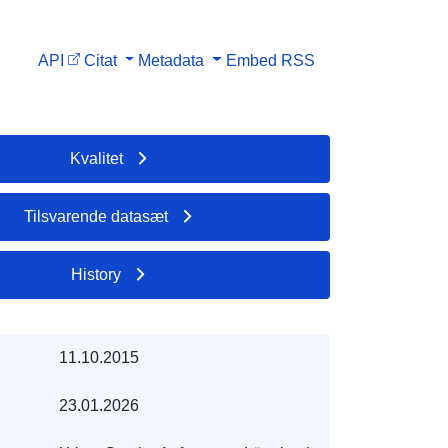
API
Citat
Metadata
Embed
RSS
Kvalitet
Tilsvarende datasæt
History
11.10.2015
23.01.2026