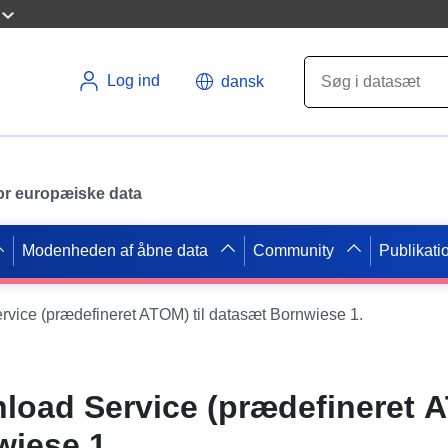
Log ind
dansk
 for europæiske data
Modenheden af åbne data
Community
Publikati
ice (prædefineret ATOM) til datasæt Bornwiese 1.
oad Service (prædefineret A
iese 1.