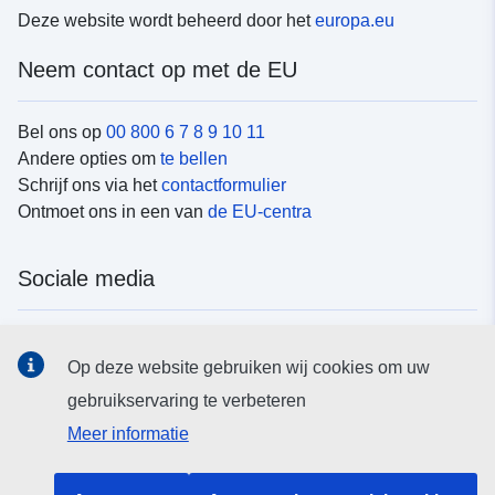
Deze website wordt beheerd door het
europa.eu
Neem contact op met de EU
Bel ons op
00 800 6 7 8 9 10 11
Andere opties om
te bellen
Schrijf ons via het
contactformulier
Ontmoet ons in een van
de EU-centra
Sociale media
Vind de van de EU
sociale-mediakanalen van de EU
Op deze website gebruiken wij cookies om uw
gebruikservaring te verbeteren
EU-instellingen en -organen
Meer informatie
Zoeken naar EU-instellingen en -organen