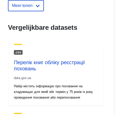
mailto:KP_Buchaservys@bucha-
Meer tonen
rada.gov.ua
Catalogusregister
Toegevoegd aan data.europa.eu:
Vergelijkbare datasets
:
28 July 2026
Bijgewerkt op data.europa.eu:
29
July 2026
.сsv
Identificatoren:
7067eb82-50ea-4cac-93d3-
Перелік книг обліку реєстрації
052b1cf9b829
поховань
uriRef:
http://data.europa.eu/88u/dataset
data.gov.ua
50ea-4cac-93d3-052b1cf9b829
Набір містить інформацію про поховання на
кладовищах для який збіг термін у 75 років із року
Versie-informatie:
1.0
проведення поховання або перепоховання