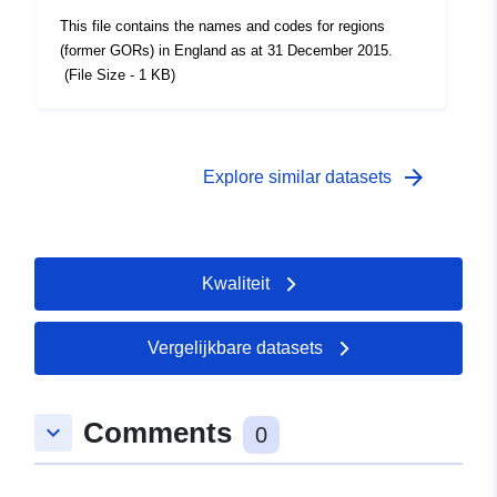
This file contains the names and codes for regions
(former GORs) in England as at 31 December 2015.
(File Size - 1 KB)
arrow_forward
Explore similar datasets
Kwaliteit
Vergelijkbare datasets
Comments
keyboard_arrow_down
0