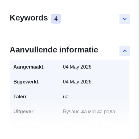
Keywords
4
keyboard_arrow_down
Aanvullende informatie
keyboard_arrow_up
Aangemaakt:
04 May 2026
Bijgewerkt:
04 May 2026
Talen:
ua
Uitgever:
Бучанська міська рада
Contactpunt:
Мостіпака Сергій Васильович
E-mail: