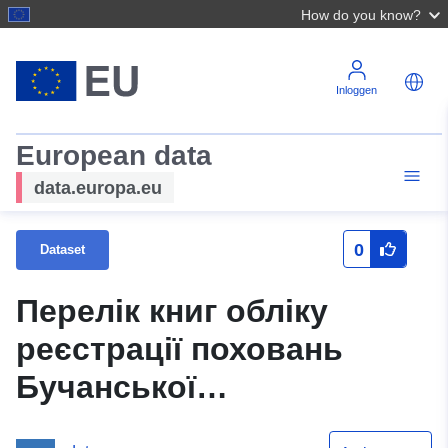
How do you know?
Inloggen
European data
data.europa.eu
0
Dataset
Перелік книг обліку
реєстрації поховань
Бучанської
територіальної громади