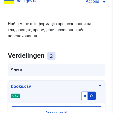
data.gov.ua
Actions
Набір містить інформацію про поховання на
кладовищах, проведення поховання або
перепоховання
Verdelingen
2
Sort
books.csv
-
CSV
0
Vooraanzicht