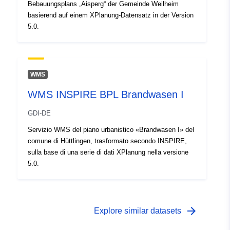
Bebauungsplans „Aisperg“ der Gemeinde Weilheim
basierend auf einem XPlanung-Datensatz in der Version
5.0.
WMS
WMS INSPIRE BPL Brandwasen I
GDI-DE
Servizio WMS del piano urbanistico «Brandwasen I» del
comune di Hüttlingen, trasformato secondo INSPIRE,
sulla base di una serie di dati XPlanung nella versione
5.0.
arrow_forward
Explore similar datasets