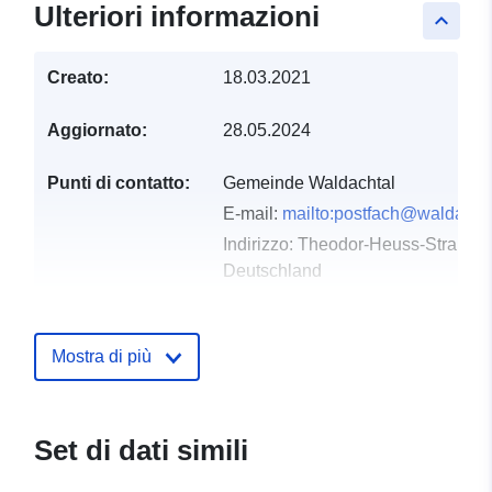
Ulteriori informazioni
keyboard_arrow_up
Creato:
18.03.2021
Aggiornato:
28.05.2024
Punti di contatto:
Gemeinde Waldachtal
E-mail:
mailto:postfach@waldacht
Indirizzo:
Theodor-Heuss-Straße 1
Deutschland
Dataset Testo del segnaposto del 
http://www.waldachtal.de
Mostra di più
Registro del
Aggiunta a data.europa.eu:
21
catalogo:
February 2026
Aggiornato su data.europa.eu:
Set di dati simili
03 August 2026