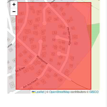
+
−
Leaflet
|
©
OpenStreetMap
contributors ©
GISCO