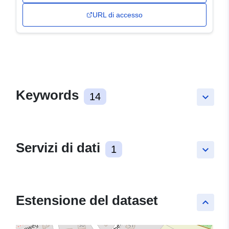
URL di accesso
Keywords
14
keyboard_arrow_down
Servizi di dati
1
keyboard_arrow_down
Estensione del dataset
keyboard_arrow_up