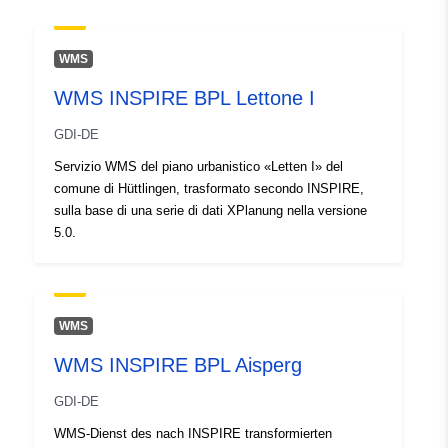
Spaziale:
Coordinate:
[ [ 8.6090009,
48.4831393 ], [ 8.6123733,
WMS
48.4831393 ], [ 8.6123733,
WMS INSPIRE BPL Lettone I
48.4805507 ], [ 8.6090009,
48.4805507 ], [ 8.6090009,
GDI-DE
48.4831393 ] ]
Servizio WMS del piano urbanistico «Letten I» del
Tipo:
Polygon
comune di Hüttlingen, trasformato secondo INSPIRE,
sulla base di una serie di dati XPlanung nella versione
Conforme a:
Risorsa:
5.0.
http://data.europa.eu/eli/reg/2009/
uriRef:
http://data.europa.eu/88u/dataset/
WMS
ff34-47d8-8a15-15dbe7a50d99
WMS INSPIRE BPL Aisperg
GDI-DE
WMS-Dienst des nach INSPIRE transformierten