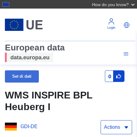
How do you know?
Login
European data
data.europa.eu
0
Set di dati
WMS INSPIRE BPL
Heuberg I
GDI-DE
Actions