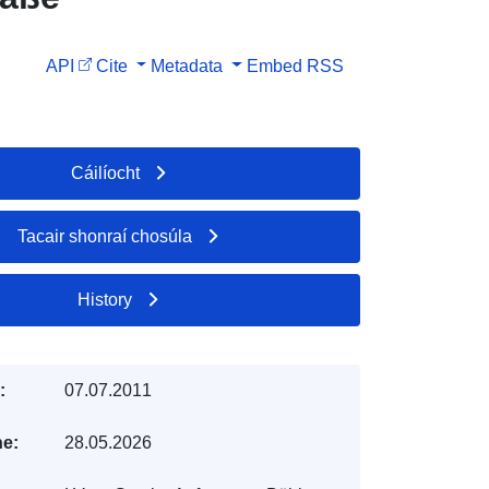
API
Cite
Metadata
Embed
RSS
Cáilíocht
Tacair shonraí chosúla
History
:
07.07.2011
e:
28.05.2026