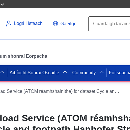
Logáil isteach
Gaeilge
il um shonraí Eorpacha
Aibíocht Sonraí Oscailte
Community
Foilseach
INSPIRE Download Service (ATOM réamhshainithe) for dataset Cycle and footpath Hanhofer Straße
oad Service (ATOM réamhsha
cle and footpath Hanhofer St