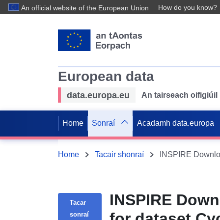
How do you know?
An official website of the European Union
European data
data.europa.eu
An tairseach oifigiú
Home
Sonraí
Acadamh data.europa
Home
Tacair shonraí
INSPIRE Downl
Tacar
for dataset Cy
sonraí