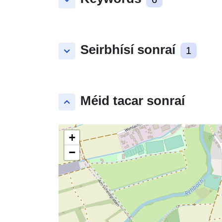
keyboard_arrow_down
Seirbhísí sonraí
keyboard_arrow_down
1
Méid tacar sonraí
keyboard_arrow_up
+
−