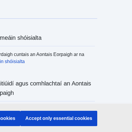
meáin shóisialta
daigh cuntais an Aontais Eorpaigh ar na
n shóisialta
titiúidí agus comhlachtaí an Aontais
paigh
daigh na hinstitiúidí agus na comhlachtaí
 de chuid an Aontais Eorpaigh
cookies
Accept only essential cookies