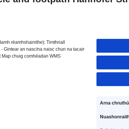
damh réamhshainithe): Timthriall
- Gintear an nasc/na naisc chun na tacair
a Get Map chuig comhéadan WMS
Arna chruthú
Nuashonraith