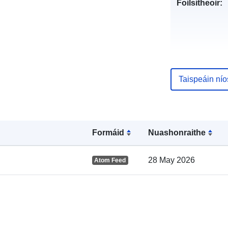
Foilsitheoir:
Taifead Catal
Taispeáin ní
Formáid
Nuashonraithe
Spásúil:
28 May 2026
Atom Feed
uriRef: