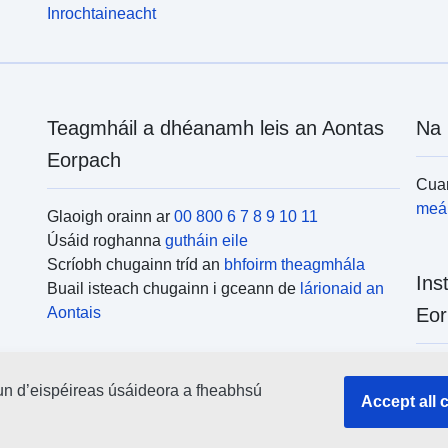
Inrochtaineacht
Teagmháil a dhéanamh leis an Aontas
Na 
Eorpach
Cuar
meái
Glaoigh orainn ar
00 800 6 7 8 9 10 11
Úsáid roghanna
gutháin eile
Scríobh chugainn tríd an
bhfoirm theagmhála
Ins
Buail isteach chugainn i gceann de
lárionaid an
Aontais
Eor
Cuar
un d’eispéireas úsáideora a fheabhsú
uile
Accept all 