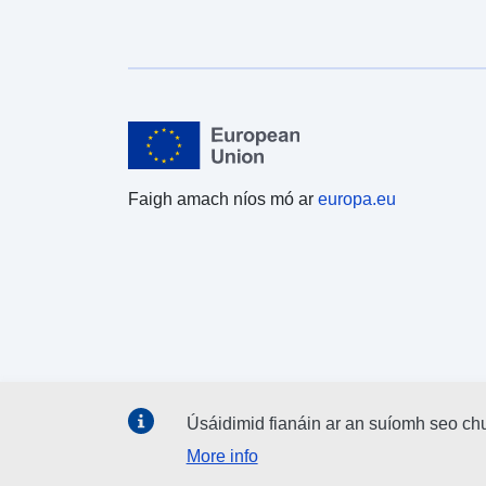
Faigh amach níos mó ar
europa.eu
Úsáidimid fianáin ar an suíomh seo ch
More info