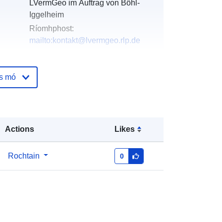
LVermGeo im Auftrag von Böhl-
Iggelheim
Ríomhphost:
mailto:kontakt@lvermgeo.rlp.de
óige:
Curtha le data.europa.eu:
24
os mó
January 2026
Nuashonraithe ar data.europa.eu:
03 August 2026
Actions
Likes
Comhordanáidí:
[ [ 8.31472, 49.3571
], [ 8.32213, 49.3571 ], [ 8.32213,
49.3491 ], [ 8.31472, 49.3491 ], [
Rochtain
0
8.31472, 49.3571 ] ]
Clóscríobh:
Polygon
http://data.europa.eu/88u/dataset/70
902282-7c5b-0002-8729-