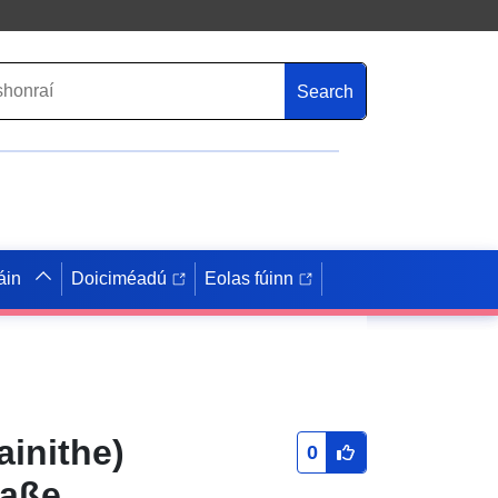
Search
áin
Doiciméadú
Eolas fúinn
inithe)
0
raße