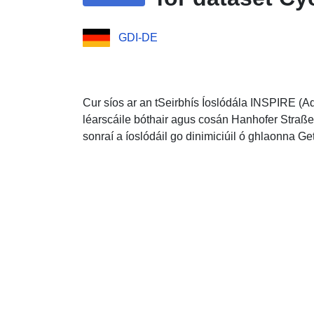
GDI-DE
Cur síos ar an tSeirbhís Íoslódála INSPIRE (A
léarscáile bóthair agus cosán Hanhofer Straße 
sonraí a íoslódáil go dinimiciúil ó ghlaonn