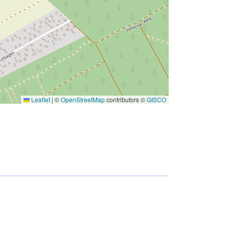
Leaflet
|
©
OpenStreetMap
contributors ©
GISCO