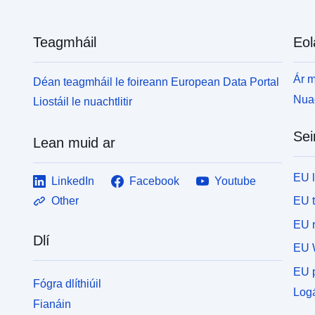
Teagmháil
Eol
Ár m
Déan teagmháil le foireann European Data Portal
Nuac
Liostáil le nuachtlitir
Sei
Lean muid ar
EU 
LinkedIn
Facebook
Youtube
EU 
Other
EU r
Dlí
EU 
EU p
Fógra dlíthiúil
Logá
Fianáin