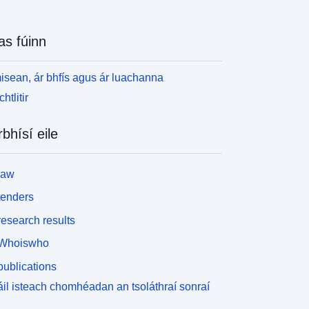
as fúinn
isean, ár bhfís agus ár luachanna
htlitir
rbhísí eile
law
tenders
esearch results
Whoiswho
ublications
il isteach chomhéadan an tsoláthraí sonraí