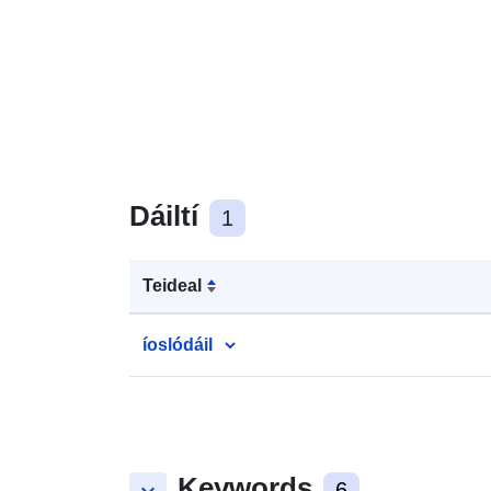
Dáiltí
1
Teideal
íoslódáil
Keywords
6