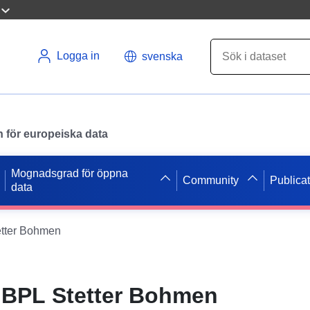
Logga in
svenska
en för europeiska data
Mognadsgrad för öppna
Community
Publica
data
tter Bohmen
BPL Stetter Bohmen