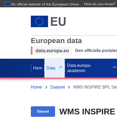
How do you know?
An official website of the European Union
European data
data.europa.eu
Den officiella portal
Data.europa-
Hem
Data
akademin
Home
Dataset
WMS INSPIRE BPL Ste
WMS INSPIRE 
Dataset