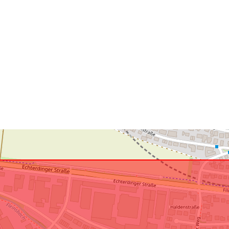
Anpassat efte
uriRef: