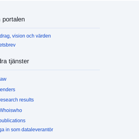
portalen
rag, vision och värden
etsbrev
ra tjänster
law
tenders
esearch results
Whoiswho
ublications
a in som dataleverantör