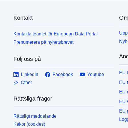
Kontakt
Om 
Uppd
Kontakta teamet för European Data Portal
Nyh
Prenumerera på nyhetsbrevet
And
Följ oss på
EU 
LinkedIn
Facebook
Youtube
EU 
Other
EU r
Rättsliga frågor
EU 
EU p
Rättsligt meddelande
Logg
Kakor (cookies)