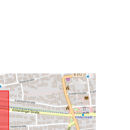
Typ:
Polygon
r:
Resurs:
http://data.europa.eu/eli/reg/2009/97
6
http://data.europa.eu/88u/dataset/70
a0ff97-77e0-4fe1-912f-
be2b2ba68404