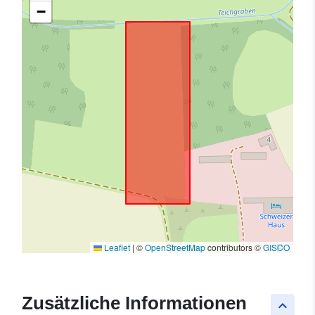
−
Leaflet
|
©
OpenStreetMap
contributors ©
GISCO
Zusätzliche Informationen
keyboard_arrow_up