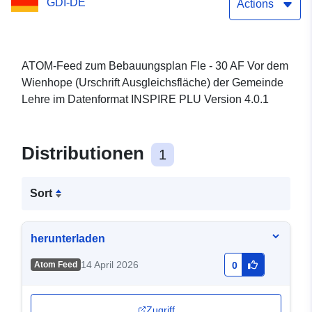
GDI-DE
Ausgleichsfläche) der
Actions
Gemeinde Lehre
ATOM-Feed zum Bebauungsplan Fle - 30 AF Vor dem
Wienhope (Urschrift Ausgleichsfläche) der Gemeinde
Lehre im Datenformat INSPIRE PLU Version 4.0.1
Distributionen
1
Sort
herunterladen
14 April 2026
Atom Feed
0
Zugriff