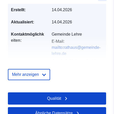
Erstellt:
14.04.2026
Aktualisiert:
14.04.2026
Kontaktmöglichk
Gemeinde Lehre
eiten:
E-Mail:
mailto:rathaus@gemeinde-
lehre.de
Anschrift:
Marktstraße 10,
Lehre, D-38165,
Deutschland
Mehr anzeigen
URL:
https://gemeinde-
lehre.de
Qualität
Verzeichnis der
Zu data.europa.eu hinzugefügt:
Kataloge:
02 May 2026
Aktualisiert auf data.europa.eu:
Ähnliche Datensätze