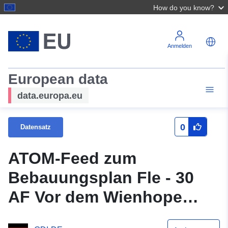
How do you know?
Anmelden
European data
data.europa.eu
0
Datensatz
ATOM-Feed zum
Bebauungsplan Fle - 30
AF Vor dem Wienhope
(Urschrift