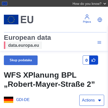
How do you know?
Prijava
European data
data.europa.eu
0
Skup podataka
WFS XPlanung BPL
„Robert-Mayer-Straße 2”
GDI-DE
Actions