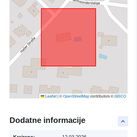
Leaflet
|
©
OpenStreetMap
contributors ©
GISCO
Dodatne informacije
keyboard_arrow_up