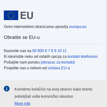
Ovim internetskim stranicama upravlja
europa.eu
Obratite se EU-u
Nazovite nas na
00 800 6 7 8 9 10 11
Ili iskoristite neku od ostalih opcija za
kontakt telefonom
Pošaljite nam poruku
(obrazac za kontakt)
Posjetite nas u nekom od
centara EU-a
Društvene mreže
Koristimo kolačiće na ovoj stranici kako bismo
Potražite kanale EU-a na
društvenim mrežama
poboljšali vaše korisničko iskustvo
More info