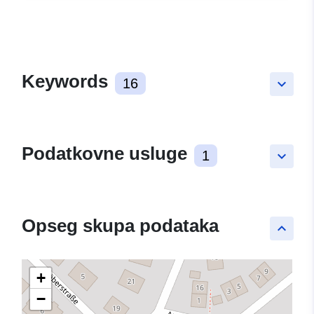
Keywords
16
keyboard_arrow_down
Podatkovne usluge
1
keyboard_arrow_down
Opseg skupa podataka
keyboard_arrow_up
+
−