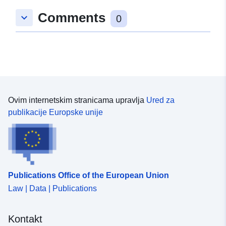
49.1464169 ], [ 9.2359467,
Comments
keyboard_arrow_down
49.1464169 ], [ 9.2359467,
0
49.1470733 ] ]
Tip:
Polygon
U skladu s:
Resurs:
http://data.europa.eu/eli/reg/2009/
Ovim internetskim stranicama upravlja
Ured za
uriRef:
http://data.europa.eu/88u/dataset
publikacije Europske unije
5e00-479c-bb67-bc700b74d210
Publications Office of the European Union
Law | Data | Publications
Kontakt