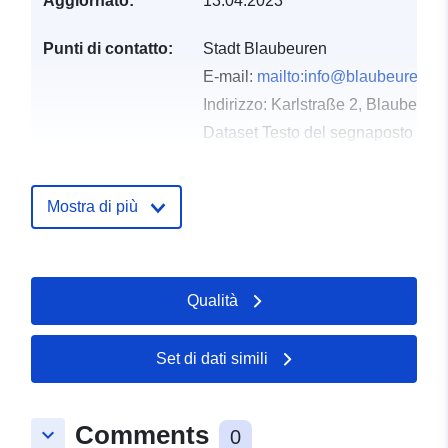
Aggiornato:
13.04.2023
Punti di contatto:
Stadt Blaubeuren
E-mail:
mailto:info@blaubeuren.d
Indirizzo:
Karlstraße 2, Blaubeure
Dataset Testo del segnaposto del 
http://www.blaubeuren.de
Mostra di più
Registro del
Aggiunta a data.europa.eu:
21
catalogo:
February 2026
Aggiornato su data.europa.eu:
03 August 2026
Qualità
Spaziale:
Coordinate:
[ [ 9.7863819,
Set di dati simili
48.4157519 ], [ 9.7914339,
48.4157519 ], [ 9.7914339,
48.4121888 ], [ 9.7863819,
Comments
keyboard_arrow_down
48.4121888 ], [ 9.7863819,
0