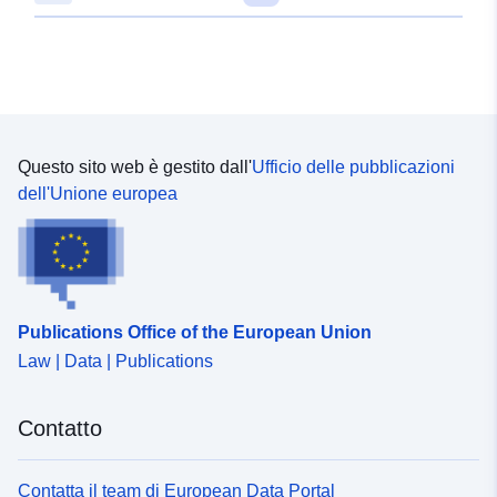
48.4157519 ] ]
Tipo:
Polygon
uriRef:
http://data.europa.eu/88u/dataset/
d279-4678-b0ab-cf76081dc9fa
Questo sito web è gestito dall'
Ufficio delle pubblicazioni
dell'Unione europea
Publications Office of the European Union
Law | Data | Publications
Contatto
Contatta il team di European Data Portal