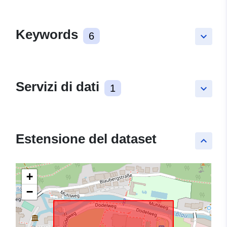
Keywords
6
keyboard_arrow_down
Servizi di dati
1
keyboard_arrow_down
Estensione del dataset
keyboard_arrow_up
+
−