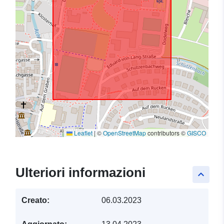
Leaflet
|
©
OpenStreetMap
contributors ©
GISCO
Ulteriori informazioni
keyboard_arrow_up
Creato:
06.03.2023