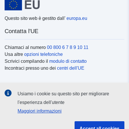
Questo sito web è gestito dall'
europa.eu
Contatta l’UE
Chiamaci al numero
00 800 6 7 8 9 10 11
Usa altre
opzioni telefoniche
Scrivici compilando il
modulo di contatto
Incontraci presso uno dei
centri dell'UE
Social media
Usiamo i cookie su questo sito per migliorare
Cerca i
canali social
l'esperienza dell'utente
Maggiori informazioni
Istituzioni e organi dell’UE
Accept all cookies