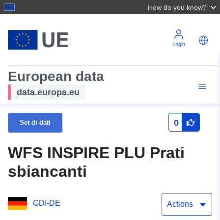
How do you know?
Login
European data
data.europa.eu
0
Set di dati
WFS INSPIRE PLU Prati
sbiancanti
GDI-DE
Actions