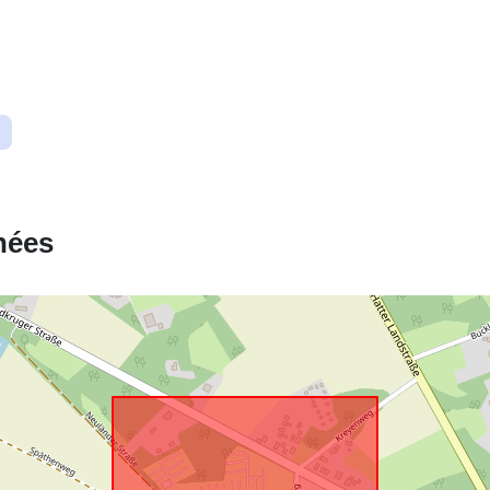
Correspond 
uriRef:
nées