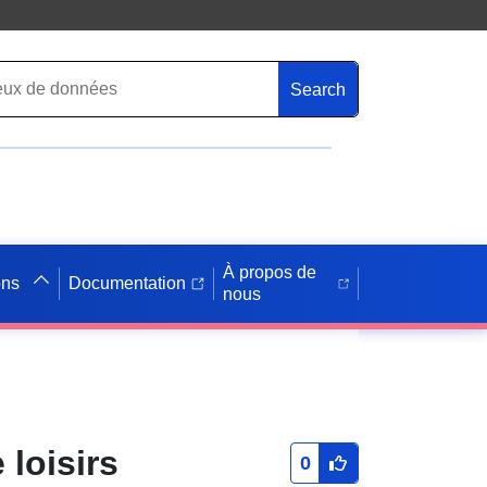
Search
À propos de
ons
Documentation
nous
loisirs
0