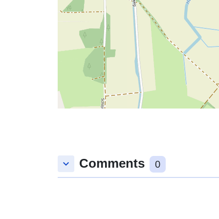
Comments
keyboard_arrow_down
0