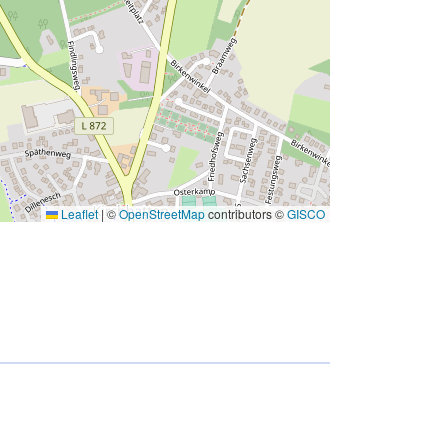
Leaflet
|
©
OpenStreetMap
contributors ©
GISCO