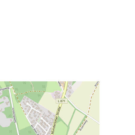
Type:
Polygon
à:
Ressource:
http://data.europa.eu/eli/reg/2009/97
6
http://data.europa.eu/88u/dataset/70
dc1240-6182-48c0-afbb-
29379da5871f