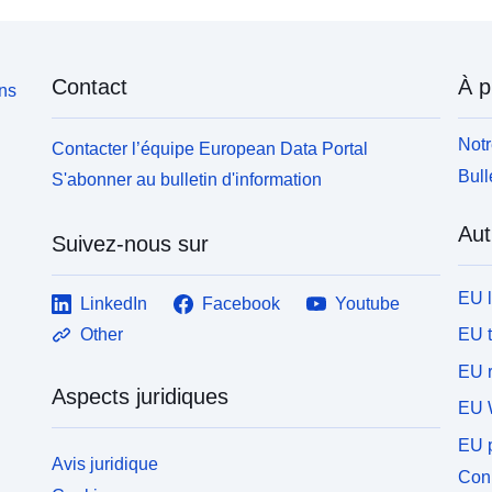
Contact
À p
ons
Notr
Contacter l’équipe European Data Portal
Bull
S'abonner au bulletin d'information
Aut
Suivez-nous sur
EU 
LinkedIn
Facebook
Youtube
EU 
Other
EU r
Aspects juridiques
EU 
EU p
Avis juridique
Conn