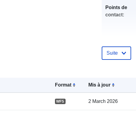
Points de
contact:
Suite
Compte rend
catalogue:
Format
Mis à jour
spatial:
2 March 2026
WFS