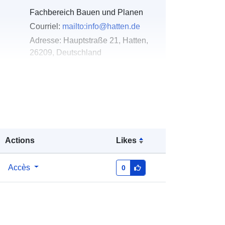
Fachbereich Bauen und Planen
Courriel:
mailto:info@hatten.de
Adresse:
Hauptstraße 21, Hatten,
26209, Deutschland
URL:
https://hatten.de/
u du
Ajoutée à data.europa.eu:
24
January 2026
Mise à jour sur data.europa.eu:
03
August 2026
Actions
Likes
Coordonnées:
[ [ 8.3291322,
Accès
0
53.0286363 ], [ 8.3395426,
53.0286363 ], [ 8.3395426,
53.0231263 ], [ 8.3291322,
53.0231263 ], [ 8.3291322,
53.0286363 ] ]