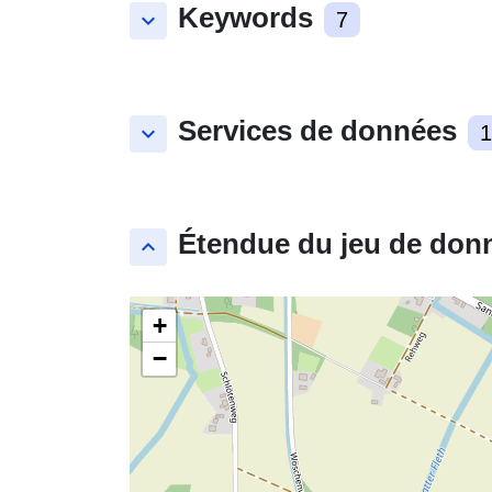
Keywords
keyboard_arrow_down
7
Services de données
keyboard_arrow_down
1
Étendue du jeu de don
keyboard_arrow_up
+
−