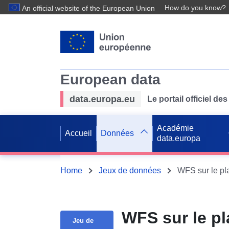
How do you know?
An official website of the European Union
European data
data.europa.eu
Le portail officiel 
Académie
Accueil
Données
data.europa
Home
Jeux de données
WFS sur le pl
Jeu de