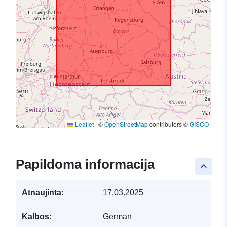
Leaflet
|
©
OpenStreetMap
contributors ©
GISCO
Papildoma informacija
keyboard_arrow_up
Atnaujinta:
17.03.2025
Kalbos:
German