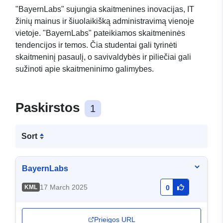
"BayernLabs" sujungia skaitmenines inovacijas, IT
žinių mainus ir šiuolaikišką administravimą vienoje
vietoje. "BayernLabs" pateikiamos skaitmeninės
tendencijos ir temos. Čia studentai gali tyrinėti
skaitmeninį pasaulį, o savivaldybės ir piliečiai gali
sužinoti apie skaitmeninimo galimybes.
Paskirstos
1
Sort
BayernLabs
17 March 2025
KML
0
Prieigos URL