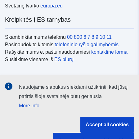
Svetainę tvarko
europa.eu
Kreipkitės į ES tarnybas
Skambinkite mums telefonu
00 800 6 7 8 9 10 11
Pasinaudokite kitomis
telefoninio ryšio galimybėmis
Rašykite mums e. paštu naudodamiesi
kontaktine forma
Susitikime viename iš
ES biurų
Socialiniai tinklai
Naudojame slapukus siekdami užtikrinti, kad jūsų
ES
socialinių tinklų kanalai
patirtis šioje svetainėje būtų geriausia
More info
ES institucijos ir įstaigos
Accept all cookies
ES institucijų ir įstaigų paieška