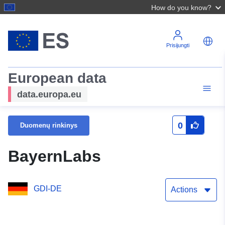
How do you know?
Prisijungti
European data
data.europa.eu
0
Duomenų rinkinys
BayernLabs
GDI-DE
Actions