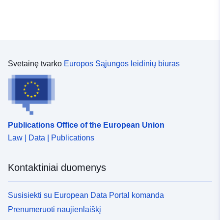
Rūšis:
Polygon
Kilmė :
- Übersicht der BayernLab-
Standorte - -
Svetainę tvarko
Europos Sąjungos leidinių biuras
Identifikatoriai:
https://registry.gdi-
de.org/id/de.by/6bcc5a94-
a1f4-42a7-ac06-
736580424c3f
Publications Office of the European Union
uriRef:
http://data.europa.eu/88u/dataset
Law | Data | Publications
9b6c-498c-a9b6-5849f2f56523
Kontaktiniai duomenys
Susisiekti su European Data Portal komanda
Prenumeruoti naujienlaiškį