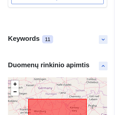
Keywords
11
keyboard_arrow_down
Duomenų rinkinio apimtis
keyboard_arrow_up
+
−