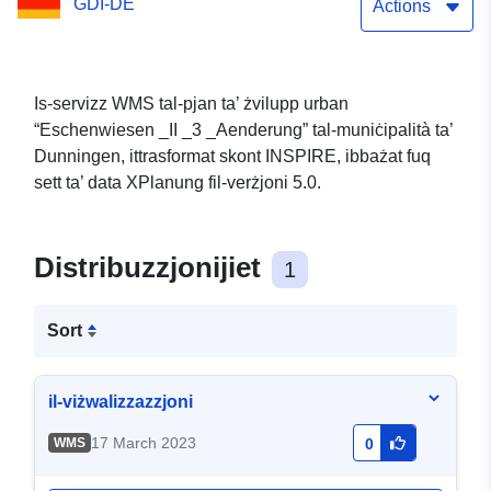
GDI-DE
Actions
Is-servizz WMS tal-pjan ta’ żvilupp urban
“Eschenwiesen _II _3 _Aenderung” tal-muniċipalità ta’
Dunningen, ittrasformat skont INSPIRE, ibbażat fuq
sett ta’ data XPlanung fil-verżjoni 5.0.
Distribuzzjonijiet
1
Sort
il-viżwalizzazzjoni
17 March 2023
WMS
0