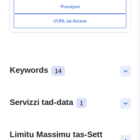
Previżjoni
URL tal-Aċċess
Keywords
14
keyboard_arrow_down
Servizzi tad-data
1
keyboard_arrow_down
Limitu Massimu tas-Sett