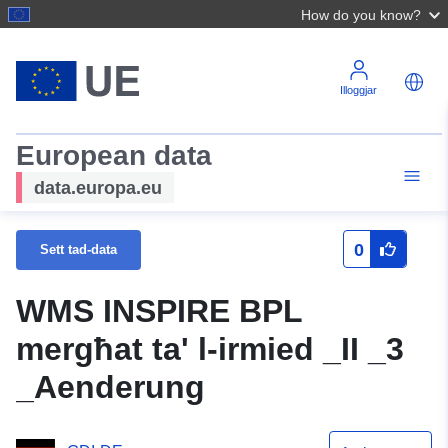
How do you know?
Illoggjar
European data
data.europa.eu
0
Sett tad-data
WMS INSPIRE BPL
mergħat ta' l-irmied _II _3
_Aenderung