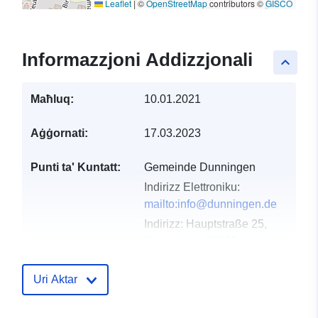
Leaflet
|
©
OpenStreetMap
contributors ©
GISCO
Informazzjoni Addizzjonali
keyboard_arrow_up
Maħluq:
10.01.2021
Aġġornati:
17.03.2023
Punti ta' Kuntatt:
Gemeinde Dunningen
Indirizz Elettroniku:
mailto:info@dunningen.de
Indirizz:
Hauptstraße 25,
Dunningen, 78655,
Deutschland
URL:
Uri Aktar
http://www.dunningen.de