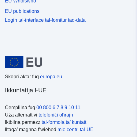
EU Whoiswho
EU publications
Login tal-interface tal-fornitur tad-data
Skopri aktar fuq
europa.eu
Ikkuntattja l-UE
Ċemplilna fuq
00 800 6 7 8 9 10 11
Uża alternattivi
telefoniċi oħrajn
Iktbilna permezz
tal-formola ta’ kuntatt
Iltaqa’ magħna f’wieħed
miċ-ċentri tal-UE