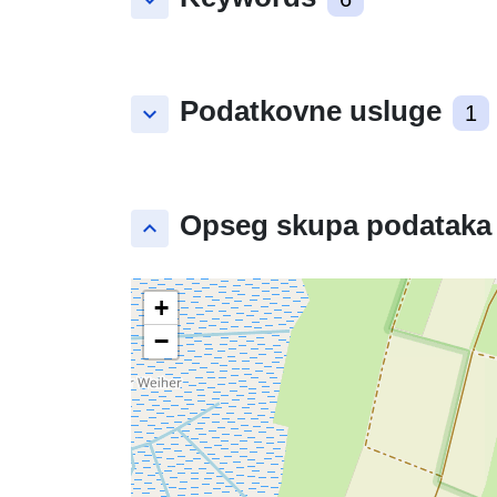
keyboard_arrow_down
Podatkovne usluge
keyboard_arrow_down
1
Opseg skupa podataka
keyboard_arrow_up
+
−