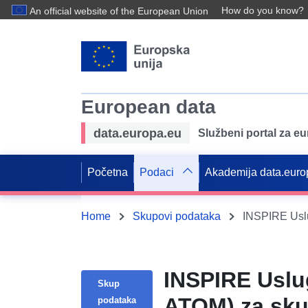
How do you know?
An official website of the European Union
European data
data.europa.eu
Službeni portal za e
Početna
Podaci
Akademija data.euro
Home
Skupovi podataka
INSPIRE Uslug
Skup
ATOM) za sku
podataka