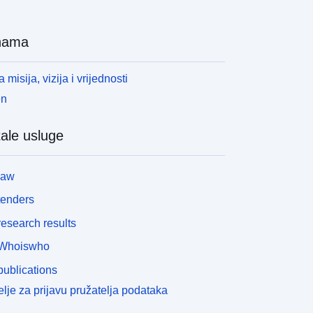
nama
 misija, vizija i vrijednosti
en
ale usluge
law
tenders
esearch results
Whoiswho
ublications
lje za prijavu pružatelja podataka