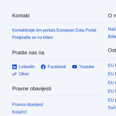
Kontakt
O 
Naša
Kontaktirajte tim portala European Data Portal
Bilt
Pretplatite se na bilten
Ost
Pratite nas na
EU 
LinkedIn
Facebook
Youtube
EU 
Other
EU r
Pravne obavijesti
EU 
EU p
Pravna obavijest
Suče
Kolačići