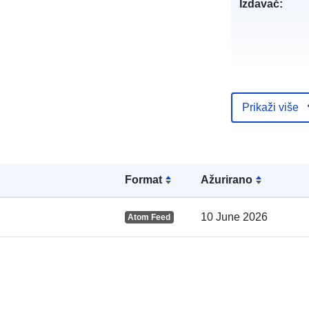
Izdavač:
Kataloški
Prikaži više
registar:
Formаt
Ažurirano
Prostorno:
10 June 2026
Atom Feed
uriRef: