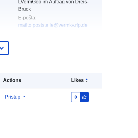
LVermGeo im Auftrag von Dreis-
Brück
E-pošta:
mailto:poststelle@vermkv.rlp.de
Dodano u data.europa.eu:
21 February
2026
Ažurirano na temelju podataka.europa.eu:
03 August 2026
Actions
Likes
Koordinate:
[ [ 6.7875, 50.2645 ], [
6.79071, 50.2645 ], [ 6.79071,
50.2615 ], [ 6.7875, 50.2615 ], [
Pristup
0
6.7875, 50.2645 ] ]
Tip:
Polygon
http://data.europa.eu/88u/dataset/71
1123ad-4763-0002-2ca7-