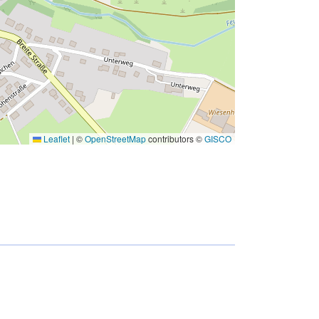
Leaflet
|
©
OpenStreetMap
contributors ©
GISCO