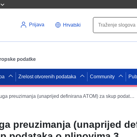
Prijava
Hrvatski
uropske podatke
pa
Zrelost otvorenih podataka
Community
Pub
INSPIRE Usluga preuzimanja (unaprijed definirana ATOM) za skup podataka o plinovima 3.
a preuzimanja (unaprijed de
p podataka o plinovima 3.