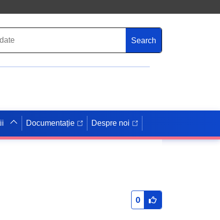
Search
ii
Documentație
Despre noi
0