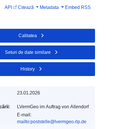
API
Citează
Metadata
Embed
RSS
Calitatea
Seturi de date similare
History
23.01.2026
ării:
LVermGeo im Auftrag von Allendorf
E-mail:
mailto:poststelle@lvermgeo.rlp.de