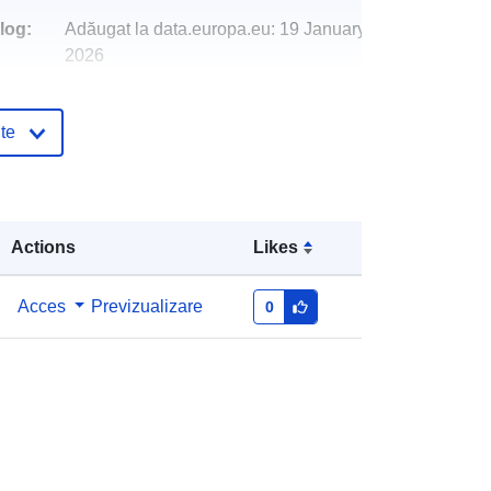
log:
Adăugat la data.europa.eu:
19 January
2026
Informații actualizate la data a.europa.eu:
03 August 2026
te
Coordonate:
[ [ 7.99828, 50.2673 ], [
8.00259, 50.2673 ], [ 8.00259,
50.2661 ], [ 7.99828, 50.2661 ], [
Actions
Likes
7.99828, 50.2673 ] ]
Tip:
Polygon
Acces
Previzualizare
0
http://data.europa.eu/88u/dataset/71
69778f-7956-e2f0-c755-
004469850e49