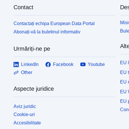
Contact
Des
Misi
Contactați echipa European Data Portal
Bule
Abonați-vă la buletinul informativ
Alte
Urmăriți-ne pe
EU 
LinkedIn
Facebook
Youtube
EU 
Other
EU r
Aspecte juridice
EU 
EU p
Aviz juridic
Cone
Cookie-uri
Accesibilitate