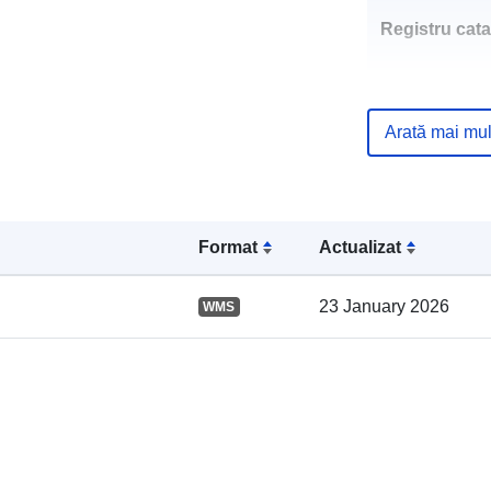
Registru cata
Arată mai mul
Spațial:
Format
Actualizat
23 January 2026
WMS
uriRef: