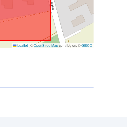
Leaflet
|
©
OpenStreetMap
contributors ©
GISCO