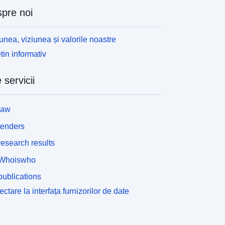
pre noi
unea, viziunea și valorile noastre
tin informativ
 servicii
law
tenders
esearch results
Whoiswho
ublications
ctare la interfața furnizorilor de date