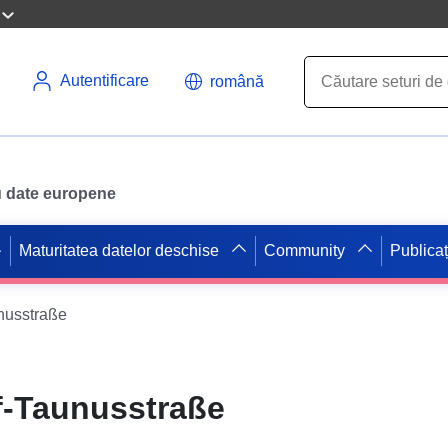
Autentificare
română
ru date europene
Maturitatea datelor deschise
Community
Publicaț
unusstraße
f-Taunusstraße