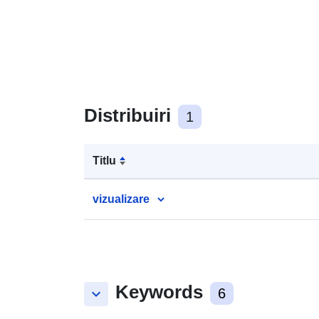
Distribuiri
1
Titlu
vizualizare
Keywords
keyboard_arrow_down
6