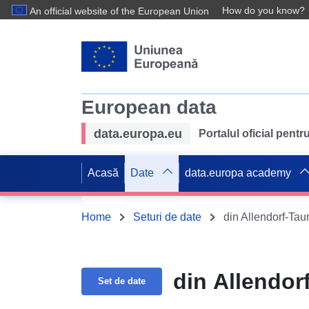
How do you know?
An official website of the European Union
European data
data.europa.eu
Portalul oficial pent
Acasă
Date
data.europa academy
Home
Seturi de date
din Allendorf-Ta
din Allendor
Set de date