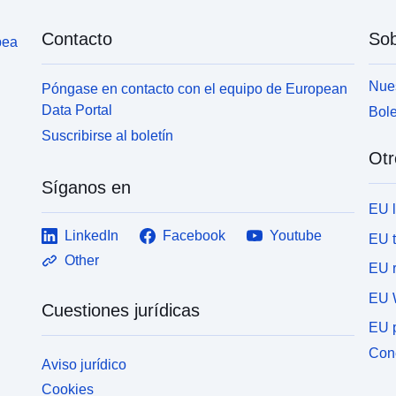
Contacto
Sob
pea
Nues
Póngase en contacto con el equipo de European
Data Portal
Bole
Suscribirse al boletín
Otr
Síganos en
EU 
LinkedIn
Facebook
Youtube
EU 
Other
EU r
EU 
Cuestiones jurídicas
EU p
Cone
Aviso jurídico
Cookies