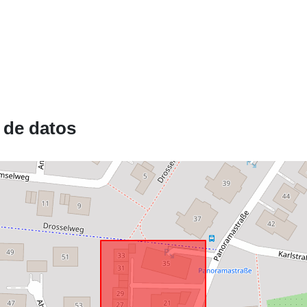
uriRef:
 de datos