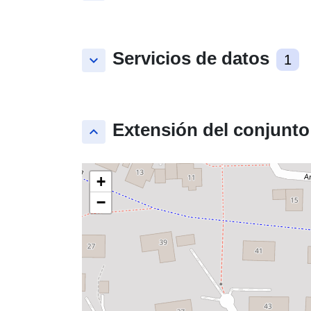
Servicios de datos
keyboard_arrow_down
1
Extensión del conjunto
keyboard_arrow_up
+
−