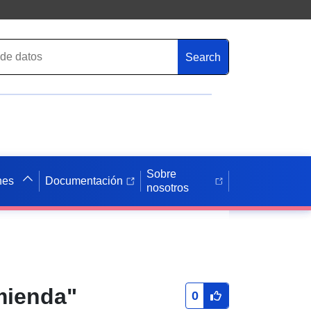
Search
Sobre
nes
Documentación
nosotros
mienda"
0