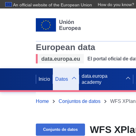
How do you know?
An official website of the European Union
European data
data.europa.eu
El portal oficial de 
data.europa
Inicio
Datos
academy
Home
Conjuntos de datos
WFS XPlanu
WFS XPla
Conjunto de datos