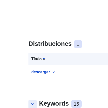
Distribuciones
1
Título
descargar
Keywords
keyboard_arrow_down
15