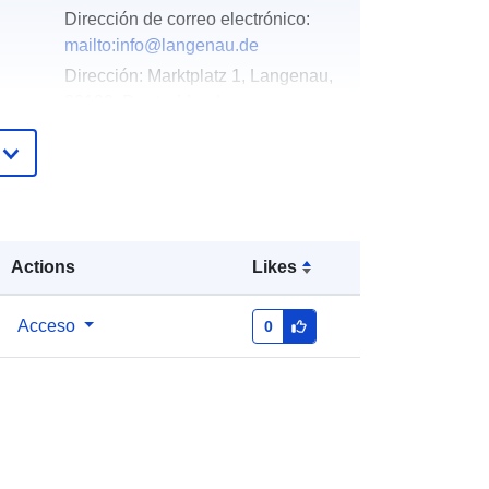
Dirección de correo electrónico:
mailto:info@langenau.de
Dirección:
Marktplatz 1, Langenau,
89129, Deutschland
URL:
http://www.langenau.de
Añadido a data.europa.eu:
21
February 2026
Actualizado en data.europa.eu:
03
Actions
Likes
August 2026
Acceso
0
Coordenadas:
[ [ 10.1131594,
48.5011202 ], [ 10.1139852,
48.5011202 ], [ 10.1139852,
48.5005198 ], [ 10.1131594,
48.5005198 ], [ 10.1131594,
48.5011202 ] ]