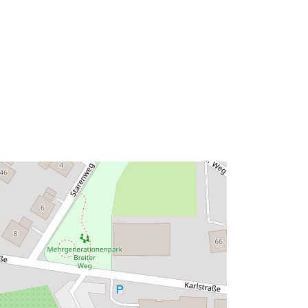
Tipo:
Polygon
http://data.europa.eu/88u/dataset/71
6f4fe1-d214-431f-a1be-
a8dd5feb72df