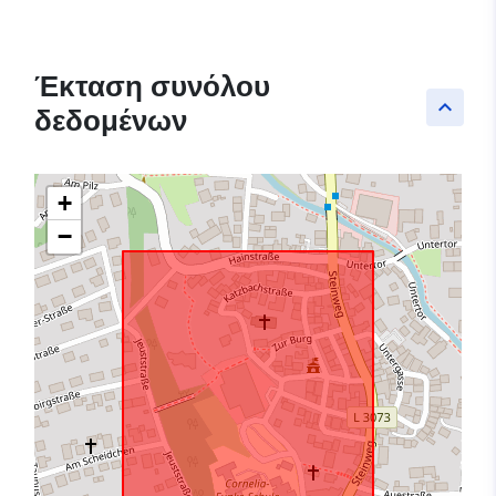
Έκταση συνόλου
keyboard_arrow_up
δεδομένων
+
−