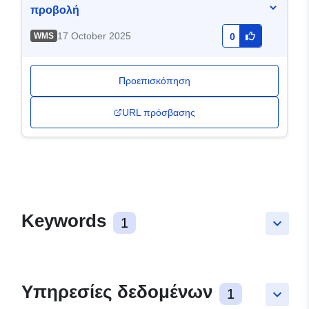
προβολή
17 October 2025
WMS
0
Προεπισκόπηση
URL πρόσβασης
Keywords
1
keyboard_arrow_down
Υπηρεσίες δεδομένων
1
keyboard_arrow_down