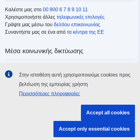
Καλέστε μας στο
00 800 6 7 8 9 10 11
Χρησιμοποιήστε άλλες
τηλεφωνικές επιλογές
Γράψτε μας μέσω του
δελτίου επικοινωνίας
Συναντήστε μας σε ένα από
τα κέντρα της ΕΕ
Μέσα κοινωνικής δικτύωσης
Αναζητήστε τα κανάλια της ΕΕ
στα μέσα κοινωνικής
Στην ιστοθέση αυτή χρησιμοποιούμε cookies προς
δικτύωσης
βελτίωση της εμπειρίας χρήστη
Περισσότερες πληροφορίες
Θεσμικά όργανα και οργανισμοί της ΕΕ
Accept all cookies
Αναζήτηση όλων των θεσμικών και λοιπών οργάνων και
οργανισμών της ΕΕ
Accept only essential cookies