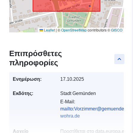
Leaflet
|
©
OpenStreetMap
contributors ©
GISCO
Επιπρόσθετες
keyboard_arrow_up
πληροφορίες
Ενημέρωση:
17.10.2025
Εκδότης:
Stadt Gemünden
E-Mail:
mailto:Vorzimmer@gemuenden-
wohra.de
Αρχείο
Προστίθεται στο data.europa.eu:
2