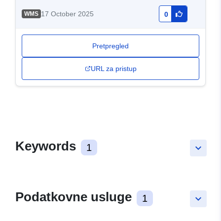
17 October 2025
WMS
0
Pretpregled
URL za pristup
Keywords
1
keyboard_arrow_down
Podatkovne usluge
1
keyboard_arrow_down