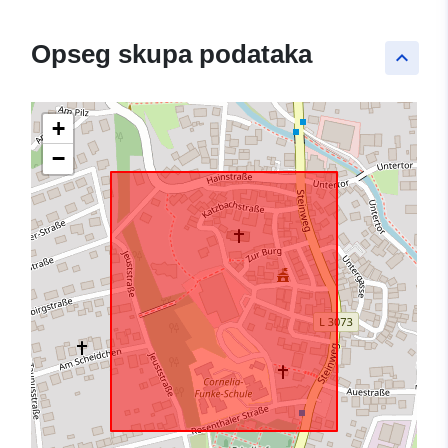
Opseg skupa podataka
keyboard_arrow_up
+
−