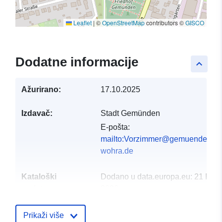
Leaflet
|
©
OpenStreetMap
contributors ©
GISCO
Dodatne informacije
keyboard_arrow_up
Ažurirano:
17.10.2025
Izdavač:
Stadt Gemünden
E-pošta:
mailto:Vorzimmer@gemuenden-
wohra.de
Kataloški
Dodano u data.europa.eu:
21 Febr
registar:
2026
Ažurirano na temelju podataka.eu
03 August 2026
Prikaži više