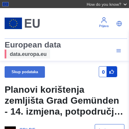
How do you know?
Prijava
European data
data.europa.eu
0
Skup podataka
Planovi korištenja
zemljišta Grad Gemünden
- 14. izmjena, potpodručje
Kernstadt Gemünden (2)