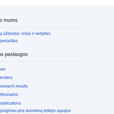
ie mums
 užduotys, vizija ir vertybės
ienlaiškis
os paslaugos
law
tenders
esearch results
Whoiswho
ublications
ijungimas prie duomenų teikėjo sąsajos