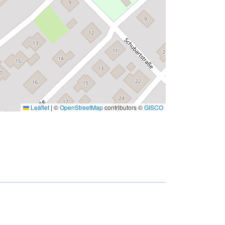
Leaflet
|
©
OpenStreetMap
contributors ©
GISCO