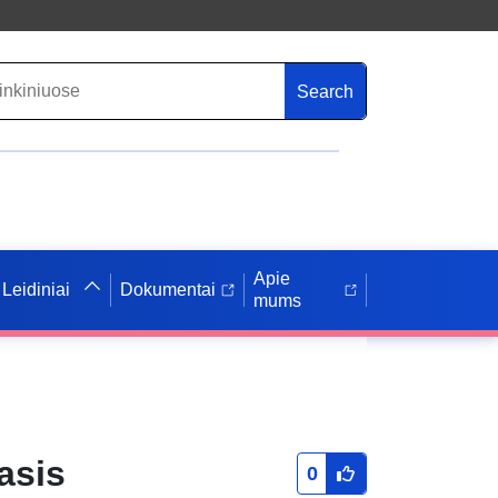
Search
Apie
Leidiniai
Dokumentai
mums
asis
0