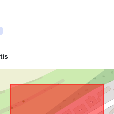
Atitinka:
uriRef:
tis