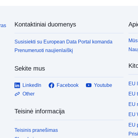
Kontaktiniai duomenys
Ap
ras
Mūsų
Susisiekti su European Data Portal komanda
Nauj
Prenumeruoti naujienlaiškį
Kit
Sekite mus
EU 
LinkedIn
Facebook
Youtube
EU 
Other
EU r
Teisinė informacija
EU 
EU p
Teisinis pranešimas
Pris