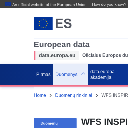
How do you know?
An official website of the European Union
European data
data.europa.eu
Oficialus Europos d
data.europa
Pirmas
Duomenys
akademija
Home
Duomenų rinkiniai
WFS INSPIRE 
WFS INSPIR
Duomenų