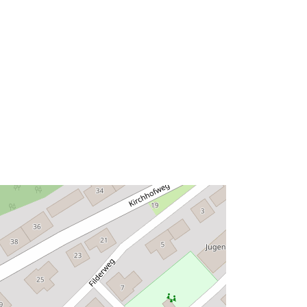
48.8864201 ] ]
Rūšis:
Polygon
Išteklius:
http://data.europa.eu/eli/reg/2009/97
6
http://data.europa.eu/88u/dataset/72
4911fc-8a17-4a33-9a39-
5583607c3701