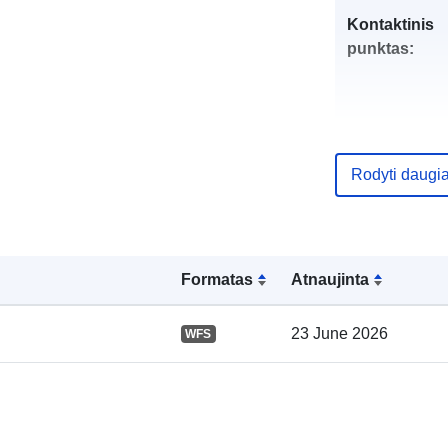
Kontaktinis
punktas:
Rodyti daugi
Katalogo įraš
Formatas
Atnaujinta
23 June 2026
WFS
Erdviniai
duomenys: