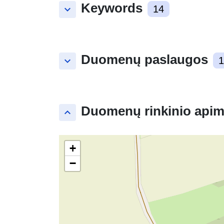
Keywords
keyboard_arrow_down
14
Duomenų paslaugos
keyboard_arrow_down
1
Duomenų rinkinio apim
keyboard_arrow_up
+
−