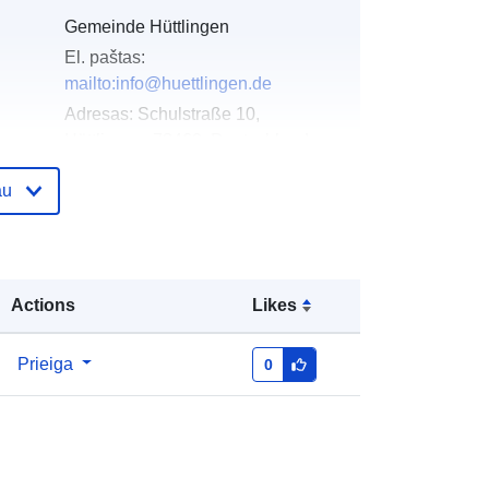
Gemeinde Hüttlingen
El. paštas:
mailto:info@huettlingen.de
Adresas:
Schulstraße 10,
Hüttlingen, 73460, Deutschland
URL:
http://www.huettlingen.de
au
as:
Pridėta prie duomenų.europa.eu:
21 February
2026
Atnaujinta informacija apie duomenis.europa.eu:
Actions
Likes
03 August 2026
Prieiga
0
Koordinatės:
[ [ 10.0908038,
48.8864201 ], [ 10.0927552,
48.8864201 ], [ 10.0927552,
48.8854415 ], [ 10.0908038,
48.8854415 ], [ 10.0908038,