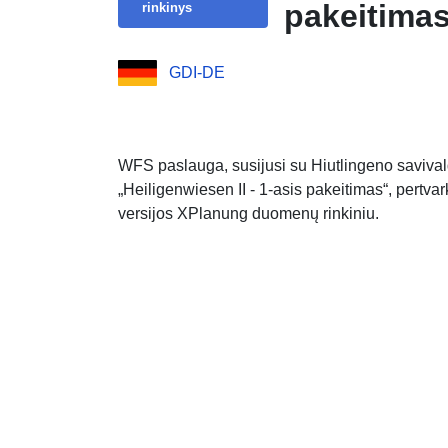
pakeitima
rinkinys
GDI-DE
WFS paslauga, susijusi su Hiutlingeno savival
„Heiligenwiesen II - 1-asis pakeitimas“, pertva
versijos XPlanung duomenų rinkiniu.