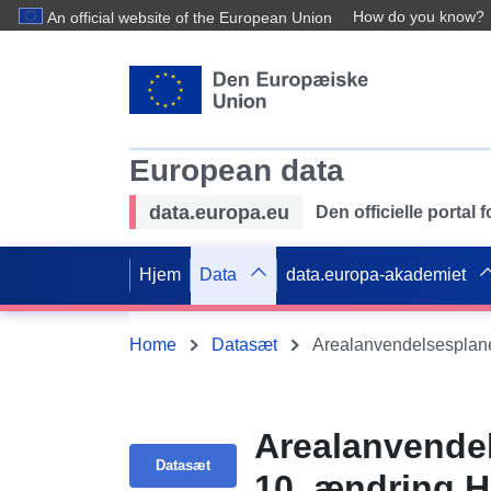
How do you know?
An official website of the European Union
European data
data.europa.eu
Den officielle portal
Hjem
Data
data.europa-akademiet
Home
Datasæt
Arealanvende
Datasæt
10. ændring H