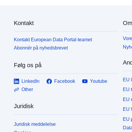
Kontakt
Om
Vore
Kontakt European Data Portal-teamet
Nyh
Abonnér på nyhedsbrevet
And
Følg os på
EU 
LinkedIn
Facebook
Youtube
EU 
Other
EU r
Juridisk
EU 
EU p
Juridisk meddelelse
Data