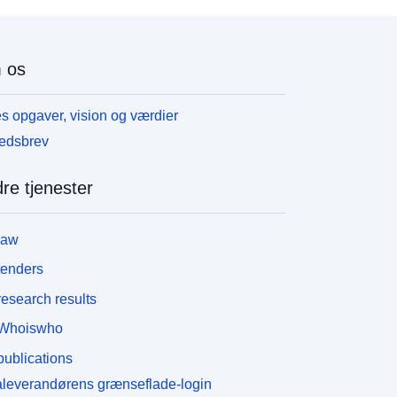
 os
s opgaver, vision og værdier
edsbrev
re tjenester
law
tenders
esearch results
Whoiswho
ublications
leverandørens grænseflade-login