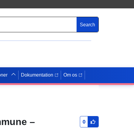
Search
oner
Dokumentation
Om os
mmune –
0