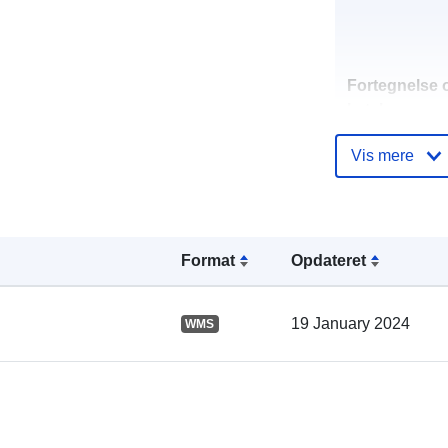
Fortegnelse 
kataloger:
Vis mere
Fysiske:
Format
Opdateret
19 January 2024
WMS
uriRef: