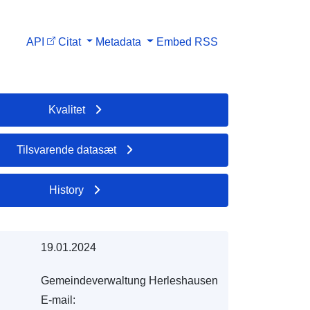
API
Citat
Metadata
Embed
RSS
Kvalitet
Tilsvarende datasæt
History
19.01.2024
Gemeindeverwaltung Herleshausen
E-mail: