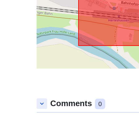
Comments
keyboard_arrow_down
0