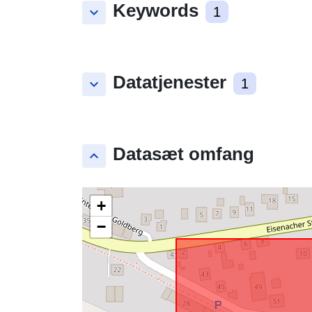
Keywords
keyboard_arrow_down
1
Datatjenester
keyboard_arrow_down
1
Datasæt omfang
keyboard_arrow_up
+
−