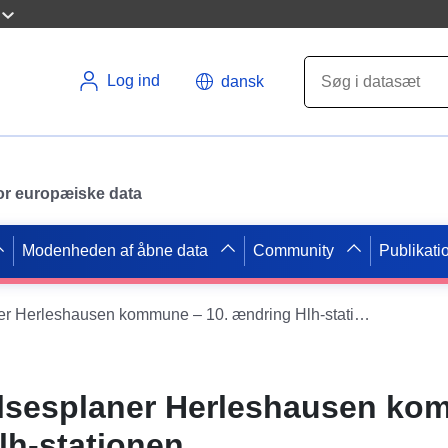
Log ind
dansk
 for europæiske data
Modenheden af åbne data
Community
Publikati
Arealanvendelsesplaner Herleshausen kommune – 10. ændring Hlh-stationen.
lsesplaner Herleshausen ko
lh-stationen.