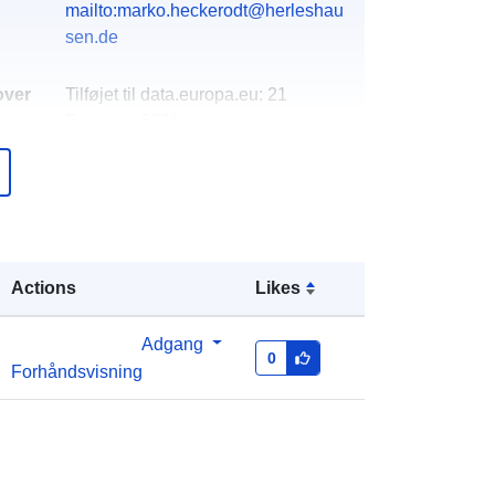
mailto:marko.heckerodt@herleshau
sen.de
over
Tilføjet til data.europa.eu:
21
February 2026
Opdateret på data.europa.eu:
03
August 2026
Koordinater:
[ [ 10.1701, 51.0037 ], [
10.1791, 51.0037 ], [ 10.1791,
Actions
Likes
51.002 ], [ 10.1701, 51.002 ], [
10.1701, 51.0037 ] ]
Adgang
Type:
Polygon
0
Forhåndsvisning
http://data.europa.eu/88u/dataset/72
6a92f0-67b4-0e40-0341-
bc4cdb031a91