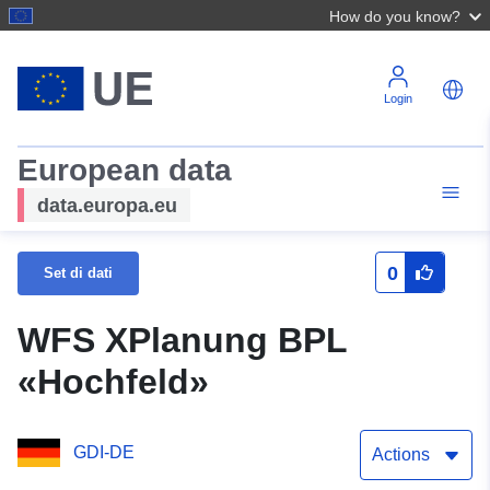
How do you know?
Login
European data
data.europa.eu
0
Set di dati
WFS XPlanung BPL
«Hochfeld»
GDI-DE
Actions