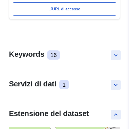
URL di accesso
Keywords
16
keyboard_arrow_down
Servizi di dati
1
keyboard_arrow_down
Estensione del dataset
keyboard_arrow_up