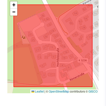
+
−
Leaflet
|
©
OpenStreetMap
contributors ©
GISCO