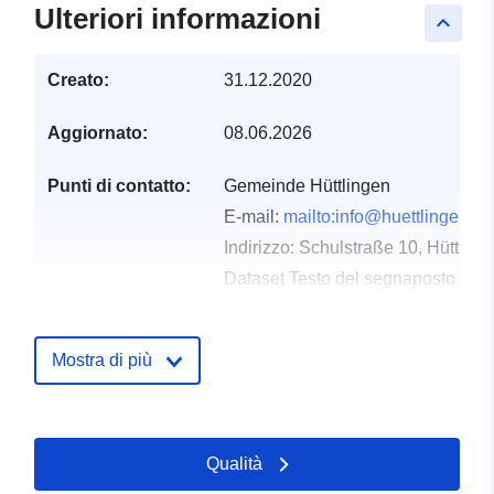
Ulteriori informazioni
keyboard_arrow_up
Creato:
31.12.2020
Aggiornato:
08.06.2026
Punti di contatto:
Gemeinde Hüttlingen
E-mail:
mailto:info@huettlingen.de
Indirizzo:
Schulstraße 10, Hüttlin
Dataset Testo del segnaposto del 
http://www.huettlingen.de
Mostra di più
Registro del
Aggiunta a data.europa.eu:
21
catalogo:
February 2026
Aggiornato su data.europa.eu:
03 August 2026
Qualità