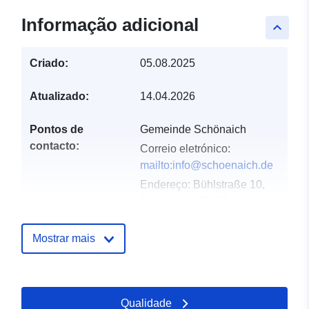
Informação adicional
keyboard_arrow_up
Criado:
05.08.2025
Atualizado:
14.04.2026
Pontos de
Gemeinde Schönaich
contacto:
Correio eletrónico:
mailto:info@schoenaich.de
Endereço:
Bühlstraße 10,
Schönaich, 71101,
Deutschland
URL:
Mostrar mais
http://www.schoenaich.de
Registo do
Acrescentado à data.europa.eu:
Qualidade
catálogo:
21 February 2026