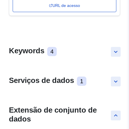
URL de acesso
Keywords
4
keyboard_arrow_down
Serviços de dados
1
keyboard_arrow_down
Extensão de conjunto de
keyboard_arrow_up
dados