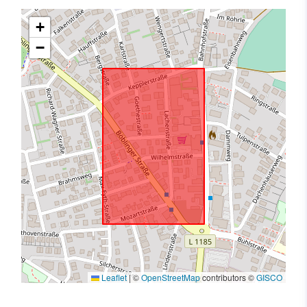
+
−
Leaflet
|
©
OpenStreetMap
contributors ©
GISCO