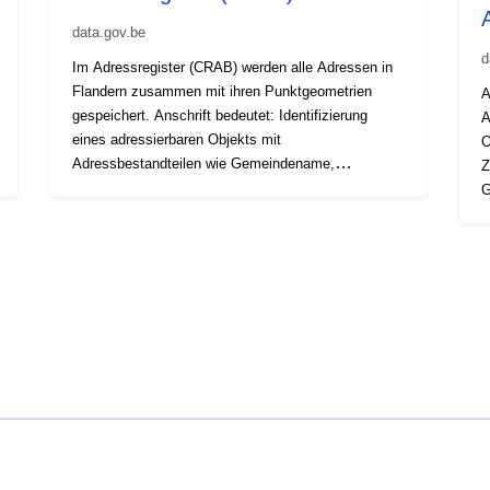
data.gov.be
d
Im Adressregister (CRAB) werden alle Adressen in
Flandern zusammen mit ihren Punktgeometrien
A
gespeichert. Anschrift bedeutet: Identifizierung
A
eines adressierbaren Objekts mit
O
Adressbestandteilen wie Gemeindename,
Z
Straßenname, Hausnummer und Busnummer. Eine
G
Adresse kann mit einem Gebäude oder einem
W
Grundstück verknüpft werden. Die Punktgeometrie
A
kann sich auf den Mittelpunkt des
D
Katastergrundstücks oder Gebäudes beziehen, auf
besch
dem sich eine Adresse befindet, sowie auf den
W
Eingang des Gebäudes, der mit einer Adresse
k
verbunden ist. Die Straßennamen im Adressregister
B
erhalten einen eindeutigen Code, den Straßennamen
Re
objectId. Die Adressdaten werden von den
d
Gemeinden im Sinne des CRAB-Dekrets verwaltet.
P
Digitaal Vlaanderen ist für die Koordinierung der
B
Erstellung und Pflege, Verwaltung und
G