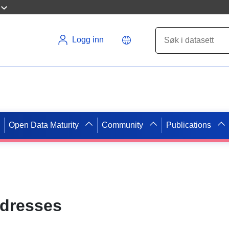
Logg inn
Open Data Maturity
Community
Publications
ddresses