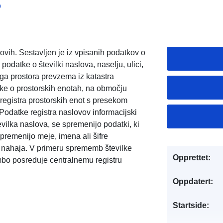
o
vih. Sestavljen je iz vpisanih podatkov o
podatke o številki naslova, naselju, ulici,
nega prostora prevzema iz katastra
tke o prostorskih enotah, na območju
 registra prostorskih enot s presekom
 Podatke registra naslovov informacijski
evilka naslova, se spremenijo podatki, ki
premenijo meje, imena ali šifre
v nahaja. V primeru sprememb številke
Opprettet:
mbo posreduje centralnemu registru
Oppdatert:
Startside: