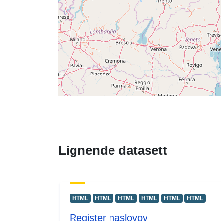
Lignende datasett
HTML
HTML
HTML
HTML
HTML
HTML
Register naslovov