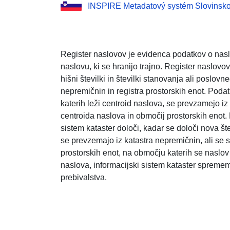
INSPIRE Metadatový systém Slovinsk
Register naslovov je evidenca podatkov o naslo
naslovu, ki se hranijo trajno. Register naslovov 
hišni številki in številki stanovanja ali poslov
nepremičnin in registra prostorskih enot. Poda
katerih leži centroid naslova, se prevzamejo iz
centroida naslova in območij prostorskih enot.
sistem kataster določi, kadar se določi nova št
se prevzemajo iz katastra nepremičnin, ali se s
prostorskih enot, na območju katerih se naslo
naslova, informacijski sistem kataster spreme
prebivalstva.