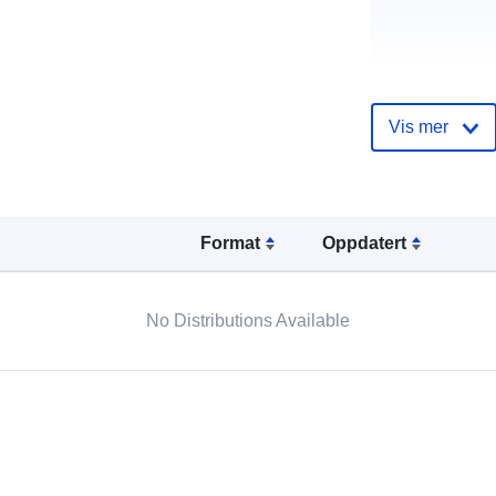
Vis mer
Språk:
Format
Oppdatert
Katalogoppta
No Distributions Available
Romslig: