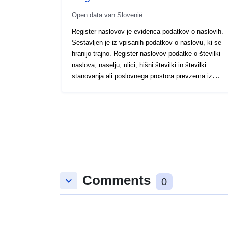
Open data van Slovenië
Register naslovov je evidenca podatkov o naslovih.
Sestavljen je iz vpisanih podatkov o naslovu, ki se
hranijo trajno. Register naslovov podatke o številki
naslova, naselju, ulici, hišni številki in številki
stanovanja ali poslovnega prostora prevzema iz
katastra nepremičnin in registra prostorskih enot.
Podatke o prostorskih enotah, na območju katerih
leži centroid naslova, se prevzamejo iz registra
prostorskih enot s presekom centroida naslova in
območij prostorskih enot. Podatke registra naslovov
informacijski sistem kataster določi, kadar se določi
nova številka naslova, se spremenijo podatki, ki se
prevzemajo iz katastra nepremičnin, ali se
Comments
spremenijo meje, imena ali šifre prostorskih enot, na
keyboard_arrow_down
0
območju katerih se naslov nahaja. V primeru
sprememb številke naslova, informacijski sistem
kataster spremembo posreduje centralnemu registru
prebivalstva.