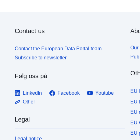
Kommunikation des Adressregisters (CRAB) gemäß
&
dem CRAB-Dekret verantwortlich. In diesem
H
Zusammenhang erfolgt das Laden in regelmäßigen
A
Abständen aus dem CADMAP.
e
Contact us
Abo
s
b
i
Our 
Contact the European Data Portal team
e
Publ
Subscribe to newsletter
Oth
Følg oss på
EU 
LinkedIn
Facebook
Youtube
EU 
Other
EU r
Legal
EU 
EU p
Legal notice