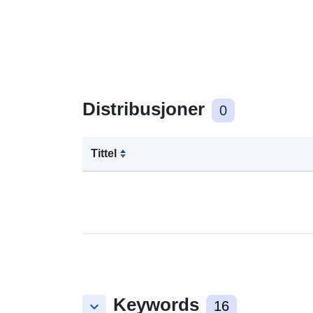
Distribusjoner
0
Tittel
Keywords
keyboard_arrow_down
16