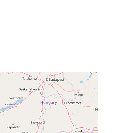
45.3568421 ], [ 12.9278798,
47.0110321 ] ]
Type:
Polygon
Poreklo [6.1]
r:
SI.GURS.RN/942d6ac5-d9b1-419e-
a43c-b1e63f5be7b0
http://data.europa.eu/88u/dataset/72
8e9d6a-46d0-4242-b8ef-
255317da2ff3