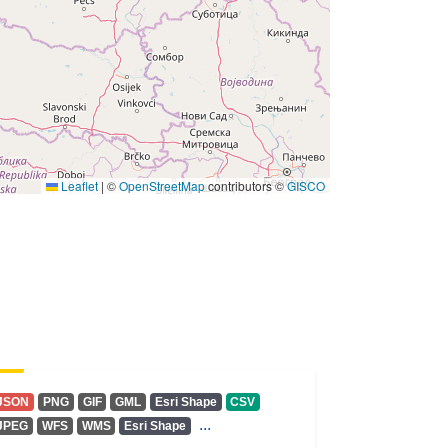
Leaflet
|
©
OpenStreetMap
contributors ©
GISCO
JSON
PNG
GIF
GML
Esri Shape
CSV
...
JPEG
WFS
WMS
Esri Shape