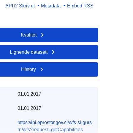
API
Skriv ut
Metadata
Embed
RSS
Kvalitet
Lignende datasett
History
01.01.2017
01.01.2017
https://ipi.eprostor.gov.si/wfs-si-gurs-
rn/wfs?request=getCapabilities