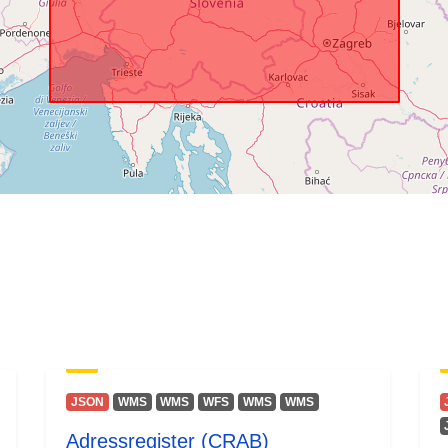
JSON
WMS
WMS
WFS
WMS
WMS
Adressregister (CRAB)