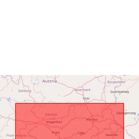
Opphav:
Identifikatore
uriRef: