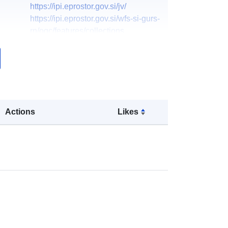
https://ipi.eprostor.gov.si/jv/
https://ipi.eprostor.gov.si/wfs-si-gurs-
rn/ogc/features/collections
https://ipi.eprostor.gov.si/jgp/data
https://www.e-
prostor.gov.si/podrocja/prostorske-
enote-in-naslovi/register-...
Slovenian
Actions
Likes
k:
Lagt til data.europa.eu:
28 July 2026
Oppdatert på data.europa.eu:
29
July 2026
Koordinater:
[ [ 12.9278798,
47.0110321 ], [ 16.7636864,
47.0110321 ], [ 16.7636864,
45.3568421 ], [ 12.9278798,