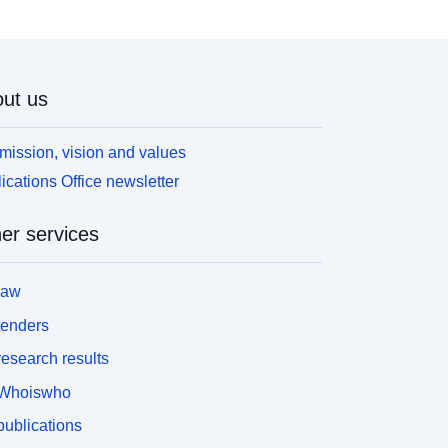
propertyname=SHAPE,ACD,GEB_BEZIRK
inweis: Die im WMS kartographisch dargestellten
dressen sind nur die Zugangsadressen und somit
ine Untermenge der Adressen. Zugangsadressen
ut us
tellen den eigentlichen Zu/Eingang in das Gebäude
zw. den Gebäudekomplex dar. Die Visualisierung
st auf den Maßstabsbereich bis maximal 1:5.000
mission, vision and values
ingeschränkt.
ications Office newsletter
er services
law
tenders
esearch results
Whoiswho
ublications