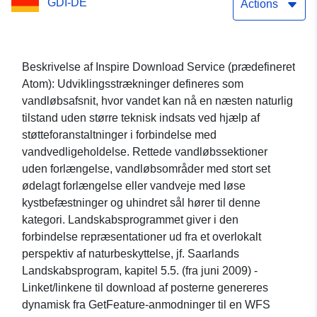
GDI-DE
udvikling af floden
Actions
(udviklingsrute)
Beskrivelse af Inspire Download Service (prædefineret
Atom): Udviklingsstrækninger defineres som
vandløbsafsnit, hvor vandet kan nå en næsten naturlig
tilstand uden større teknisk indsats ved hjælp af
støtteforanstaltninger i forbindelse med
vandvedligeholdelse. Rettede vandløbssektioner
uden forlængelse, vandløbsområder med stort set
ødelagt forlængelse eller vandveje med løse
kystbefæstninger og uhindret sål hører til denne
kategori. Landskabsprogrammet giver i den
forbindelse repræsentationer ud fra et overlokalt
perspektiv af naturbeskyttelse, jf. Saarlands
Landskabsprogram, kapitel 5.5. (fra juni 2009) -
Linket/linkene til download af posterne genereres
dynamisk fra GetFeature-anmodninger til en WFS