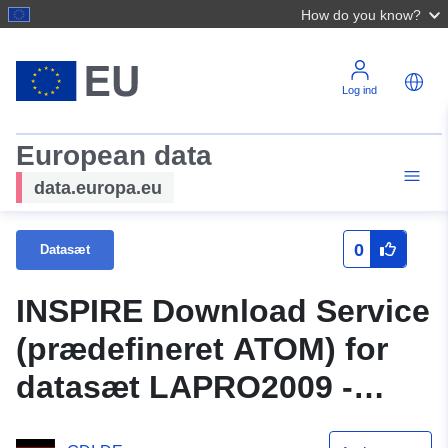
How do you know?
Log ind
European data
data.europa.eu
0
Datasæt
INSPIRE Download Service
(prædefineret ATOM) for
datasæt LAPRO2009 -
Fremme af den interne