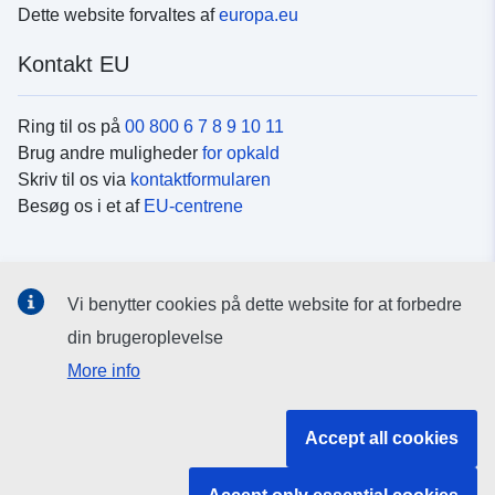
Dette website forvaltes af
europa.eu
Kontakt EU
Ring til os på
00 800 6 7 8 9 10 11
Brug andre muligheder
for opkald
Skriv til os via
kontaktformularen
Besøg os i et af
EU-centrene
Sociale medier
Vi benytter cookies på dette website for at forbedre
Søg efter EU's sider på
sociale medier
din brugeroplevelse
More info
EU-institutioner og -organer
Accept all cookies
Søg efter alle EU-institutioner og -organer