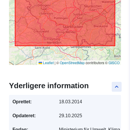
Leaflet
|
©
OpenStreetMap
contributors ©
GISCO
Yderligere information
keyboard_arrow_up
Oprettet:
18.03.2014
Opdateret:
29.10.2025
Forlag:
Ministerium für Umwelt, Klima, Mobi