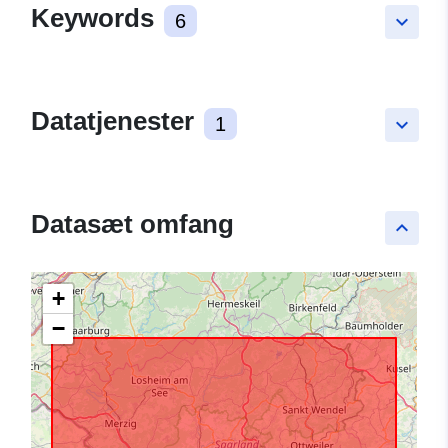
Keywords
6
keyboard_arrow_down
Datatjenester
1
keyboard_arrow_down
Datasæt omfang
keyboard_arrow_up
+
−