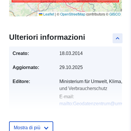
Leaflet
|
©
OpenStreetMap
contributors ©
GISCO
Ulteriori informazioni
keyboard_arrow_up
Creato:
18.03.2014
Aggiornato:
29.10.2025
Editore:
Ministerium für Umwelt, Klima, Mobi
und Verbraucherschutz
E-mail:
mailto:Geodatenzentrum@umwelt.
Registro del
Aggiunta a data.europa.eu:
21
catalogo:
February 2026
Mostra di più