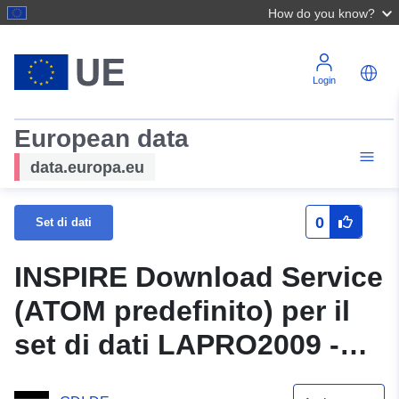
How do you know?
Login
European data
data.europa.eu
0
Set di dati
INSPIRE Download Service
(ATOM predefinito) per il
set di dati LAPRO2009 -
Protezione dei corsi