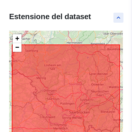
Estensione del dataset
keyboard_arrow_up
+
−