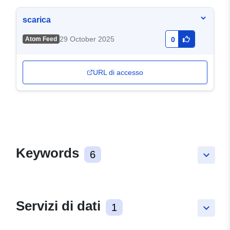
scarica
29 October 2025
Atom Feed
0
URL di accesso
Keywords
6
keyboard_arrow_down
Servizi di dati
1
keyboard_arrow_down