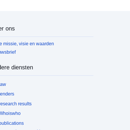
r ons
 missie, visie en waarden
wsbrief
ere diensten
law
tenders
esearch results
Whoiswho
ublications