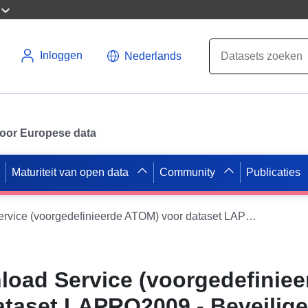
Inloggen
Nederlands
 voor Europese data
Maturiteit van open data
Community
Publicaties
INSPIRE Download Service (voorgedefinieerde ATOM) voor dataset LAPRO2009 - Beveiligen van nabij-natuurlijke waterlopen
oad Service (voorgedefiniee
taset LAPRO2009 - Beveilig