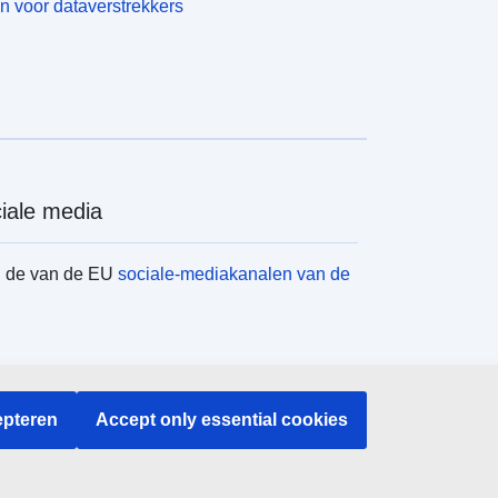
n voor dataverstrekkers
iale media
d de van de EU
sociale-mediakanalen van de
instellingen en -organen
pteren
Accept only essential cookies
en naar EU-instellingen en -organen