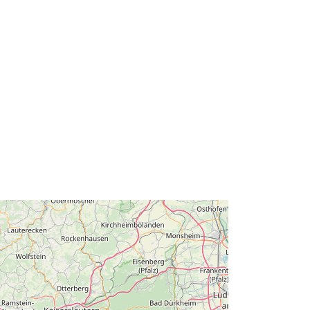
49.6421876 ] ]
Soort:
Polygon
http://data.europa.eu/88u/dataset/72f
84501-fb9b-4f21-95d3-
8ecea0791227