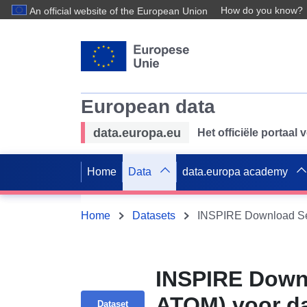
How do you know?
An official website of the European Union
European data
data.europa.eu
Het officiële portaal
Home
Data
data.europa academy
Home
Datasets
INSPIRE Downl
ATOM) voor da
Dataset