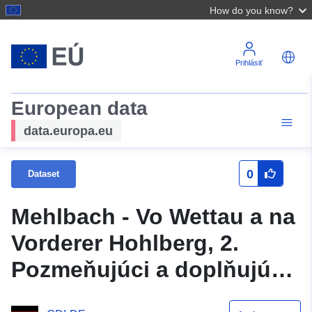
How do you know?
Prihlásiť
European data
data.europa.eu
0
Dataset
Mehlbach - Vo Wettau a na
Vorderer Hohlberg, 2.
Pozmeňujúci a doplňujúci
návrh