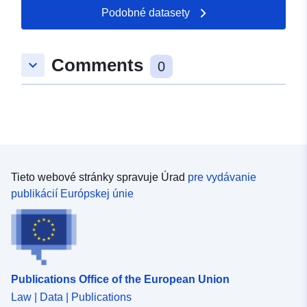
49.5167 ], [ 7.70723,
Podobné datasety
49.5201 ] ]
Typ:
Polygon
Comments
keyboard_arrow_down
0
uriRef:
http://data.europa.eu/88u/dataset/
7a78-28af-4230-bb28e35f2406
Tieto webové stránky spravuje Úrad
pre vydávanie
publikácií Európskej únie
Publications Office of the European Union
Law | Data | Publications