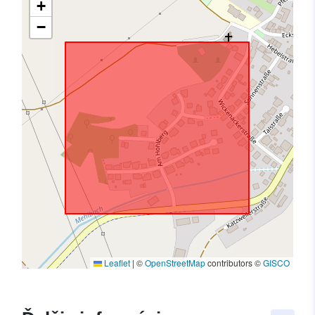
+
−
Leaflet
|
©
OpenStreetMap
contributors ©
GISCO