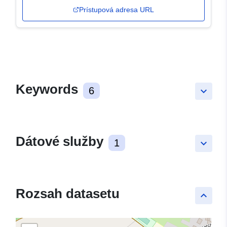
Prístupová adresa URL
Keywords
6
keyboard_arrow_down
Dátové služby
1
keyboard_arrow_down
Rozsah datasetu
keyboard_arrow_up