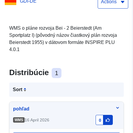
GDI-DE
rozvoja Beierstedt 1955)
Actions
WMS o pláne rozvoja Bei - 2 Beierstedt (Am
Sportplatz I) (pôvodný názov čiastkový plán rozvoja
Beierstedt 1955) v dátovom formáte INSPIRE PLU
4.0.1
Distribúcie
1
Sort
pohľad
16 April 2026
WMS
0