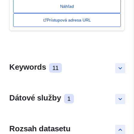
Náhľad
Prístupová adresa URL
Keywords
11
keyboard_arrow_down
Dátové služby
1
keyboard_arrow_down
Rozsah datasetu
keyboard_arrow_up