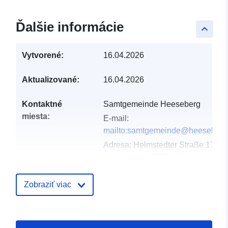
Ďalšie informácie
keyboard_arrow_up
Vytvorené:
16.04.2026
Aktualizované:
16.04.2026
Kontaktné
Samtgemeinde Heeseberg
miesta:
E-mail:
mailto:samtgemeinde@heeseberg
Adresa:
Helmstedter Straße 17,
Jerxheim, D-38381, Deutschland
Adresa URL:
https://www.samtgemeindeheesebe
Zobraziť viac
Katalógový
Pridané k údajom.europa.eu:
02 M
záznam:
Aktualizované na základe údajov.