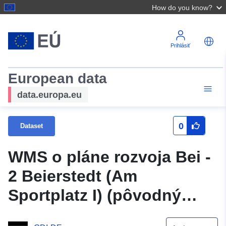
How do you know?
Prihlásiť
European data
data.europa.eu
0
Dataset
WMS o pláne rozvoja Bei -
2 Beierstedt (Am
Sportplatz I) (pôvodný
názov čiastkový plán