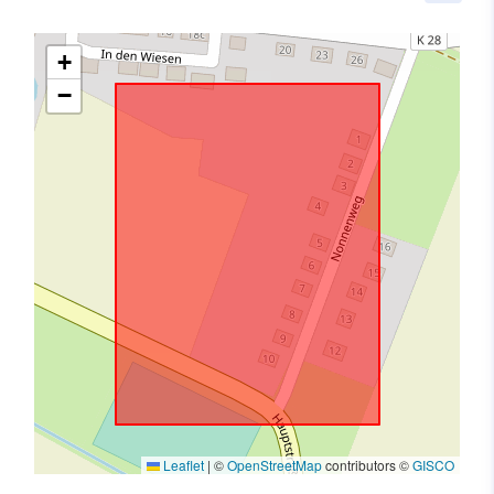
+
−
Leaflet
|
©
OpenStreetMap
contributors ©
GISCO