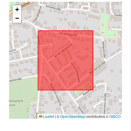
+
−
Leaflet
|
©
OpenStreetMap
contributors ©
GISCO