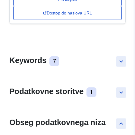
Dostop do naslova URL
Keywords
7
keyboard_arrow_down
Podatkovne storitve
1
keyboard_arrow_down
Obseg podatkovnega niza
keyboard_arrow_up