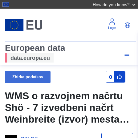
How do you know?
Login
European data
data.europa.eu
0
Zbirka podatkov
WMS o razvojnem načrtu
Shö - 7 izvedbeni načrt
Weinbreite (izvor) mesta
Schöningen