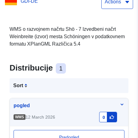
GDI-DE
Actions
WMS o razvojnem načrtu Shö - 7 Izvedbeni načrt
Weinbreite (izvor) mesta Schöningen v podatkovnem
formatu XPlanGML Različica 5.4
Distribucije
1
Sort
pogled
12 March 2026
WMS
0
Predogled