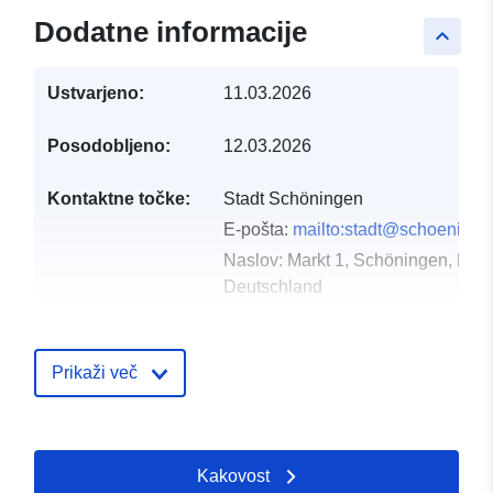
Dodatne informacije
keyboard_arrow_up
Ustvarjeno:
11.03.2026
Posodobljeno:
12.03.2026
Kontaktne točke:
Stadt Schöningen
E-pošta:
mailto:stadt@schoeninge
Naslov:
Markt 1, Schöningen, D-3
Deutschland
Katalog:
https://www.schoeningen.de/leben
wohnen/bauleitplanung/bauleitplae
Prikaži več
Katalogski zapis:
Dodano v data.europa.eu:
21 Mar
Posodobljeno na spletišču Data.e
Kakovost
03 August 2026