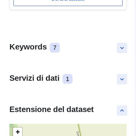
Keywords
7
keyboard_arrow_down
Servizi di dati
1
keyboard_arrow_down
Estensione del dataset
keyboard_arrow_up
+