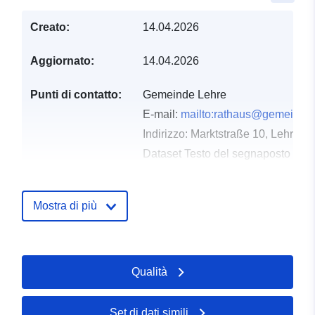
Creato:
14.04.2026
Aggiornato:
14.04.2026
Punti di contatto:
Gemeinde Lehre
E-mail:
mailto:rathaus@gemeinde-
Indirizzo:
Marktstraße 10, Lehre, 
Dataset Testo del segnaposto del 
https://gemeinde-lehre.de
Mostra di più
Registro del
Aggiunta a data.europa.eu:
02
catalogo:
May 2026
Aggiornato su data.europa.eu:
03 August 2026
Qualità
Spaziale:
Coordinate:
[ [ 10.6601186,
Set di dati simili
52.3387283 ], [ 10.6676934,