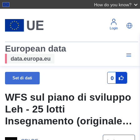
How do you know?
Login
European data
data.europa.eu
0
Set di dati
WFS sul piano di sviluppo
Leh - 25 lotti
Insegnamento (originale)
della comunità