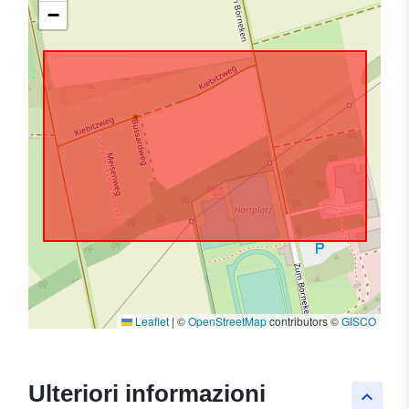
−
Leaflet
|
©
OpenStreetMap
contributors ©
GISCO
Ulteriori informazioni
keyboard_arrow_up