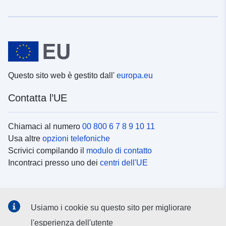
Questo sito web è gestito dall'
europa.eu
Contatta l’UE
Chiamaci al numero
00 800 6 7 8 9 10 11
Usa altre
opzioni telefoniche
Scrivici compilando il
modulo di contatto
Incontraci presso uno dei
centri dell'UE
Social media
Usiamo i cookie su questo sito per migliorare
Cerca i
canali social
l'esperienza dell'utente