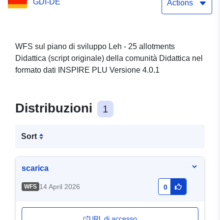
GDI-DE
Insegnamento
Actions
WFS sul piano di sviluppo Leh - 25 allotments
Didattica (script originale) della comunità Didattica nel
formato dati INSPIRE PLU Versione 4.0.1
Distribuzioni
1
Sort
scarica
14 April 2026
WFS
0
URL di accesso