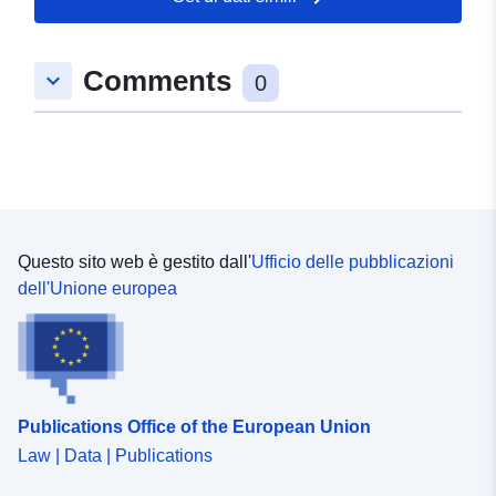
52.3387283 ], [ 10.6676934,
52.336007 ], [ 10.6601186,
Comments
keyboard_arrow_down
52.336007 ], [ 10.6601186,
0
52.3387283 ] ]
Tipo:
Polygon
Conforme a:
Risorsa:
http://data.europa.eu/eli/reg/2009/
Questo sito web è gestito dall'
Ufficio delle pubblicazioni
uriRef:
http://data.europa.eu/88u/dataset
dell'Unione europea
4691-4dbe-8c92-e90512faac34
Publications Office of the European Union
Law | Data | Publications