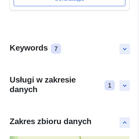
Keywords
7
keyboard_arrow_down
Usługi w zakresie
1
keyboard_arrow_down
danych
Zakres zbioru danych
keyboard_arrow_up