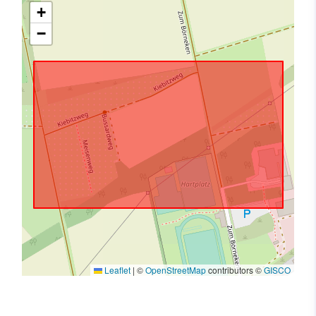
+
−
Leaflet
|
©
OpenStreetMap
contributors ©
GISCO