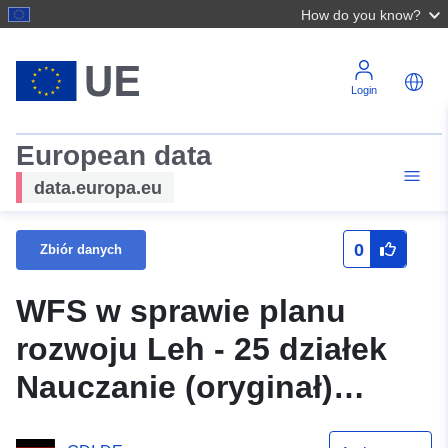
How do you know?
Login
European data
data.europa.eu
0
Zbiór danych
WFS w sprawie planu
rozwoju Leh - 25 działek
Nauczanie (oryginał)
społeczności Nauczanie