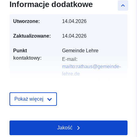
Informacje dodatkowe
keyboard_arrow_up
Utworzone:
14.04.2026
Zaktualizowane:
14.04.2026
Punkt
Gemeinde Lehre
kontaktowy:
E-mail:
mailto:rathaus@gemeinde-
lehre.de
Adres:
Marktstraße 10,
Lehre, D-38165,
Deutschland
Pokaż więcej
URL:
https://gemeinde-
lehre.de
Jakość
Zapis katalogu:
Dodany do data.europa.eu:
02
May 2026