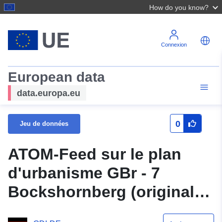
How do you know?
Connexion
European data
data.europa.eu
0
Jeu de données
ATOM-Feed sur le plan
d'urbanisme GBr - 7
Bockshornberg (original)
de la commune