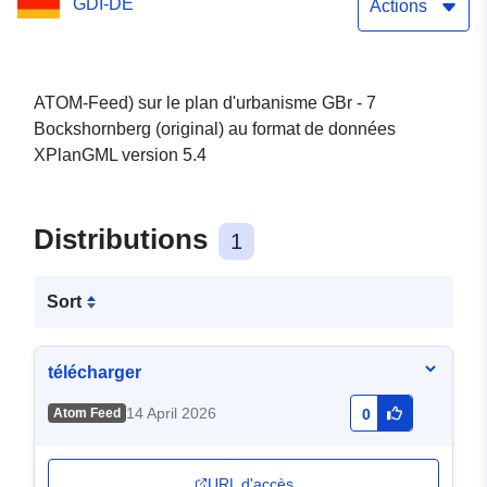
GDI-DE
d'Enseignement
Actions
ATOM-Feed) sur le plan d'urbanisme GBr - 7
Bockshornberg (original) au format de données
XPlanGML version 5.4
Distributions
1
Sort
télécharger
14 April 2026
Atom Feed
0
URL d'accès