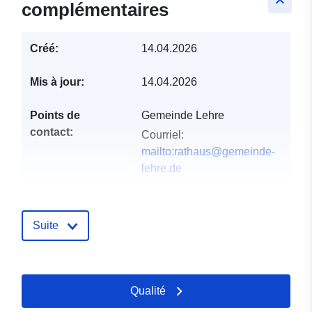
keyboard_arrow_up
complémentaires
Créé:
14.04.2026
Mis à jour:
14.04.2026
Points de
Gemeinde Lehre
contact:
Courriel:
mailto:rathaus@gemeinde-
lehre.de
Adresse:
Marktstraße 10,
Lehre, D-38165,
Deutschland
Suite
URL:
https://gemeinde-
lehre.de
Qualité
Compte rendu du
Ajoutée à data.europa.eu:
02
catalogue:
May 2026