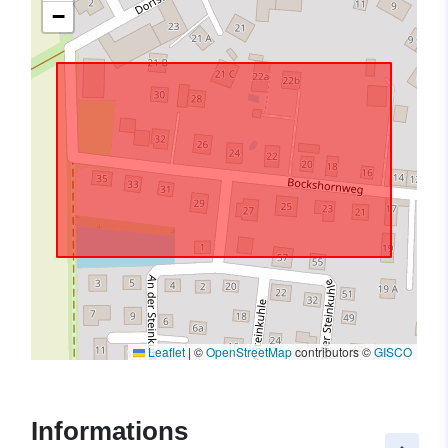
−
Leaflet
|
©
OpenStreetMap
contributors ©
GISCO
Informations