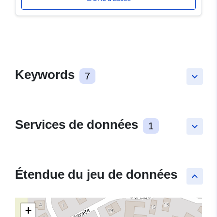
Keywords
7
keyboard_arrow_down
Services de données
1
keyboard_arrow_down
Étendue du jeu de données
keyboard_arrow_up
+