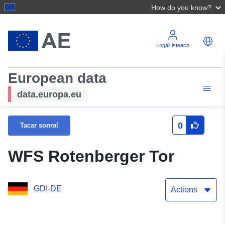
How do you know?
Logáil isteach
European data
data.europa.eu
0
Tacar sonraí
WFS Rotenberger Tor
GDI-DE
Actions