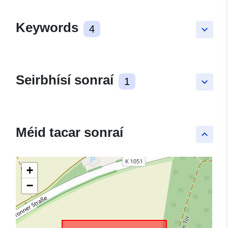
Keywords
4
keyboard_arrow_down
Seirbhísí sonraí
1
keyboard_arrow_down
Méid tacar sonraí
keyboard_arrow_up
+
−