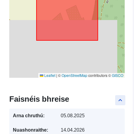
Leaflet
|
©
OpenStreetMap
contributors ©
GISCO
Faisnéis bhreise
keyboard_arrow_up
Arna chruthú:
05.08.2025
Nuashonraithe:
14.04.2026