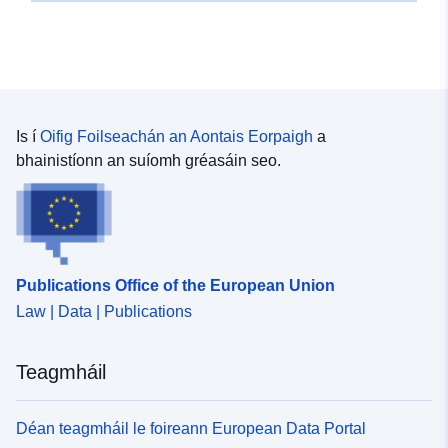
9.0849931, 48.6632776 ], [
9.0827944, 48.6632776 ], [
9.0827944, 48.6643397 ] ]
Clóscríobh:
Polygon
Is í
Oifig Foilseachán an Aontais Eorpaigh
a
Tá sé de réir:
Acmhainn:
bhainistíonn an suíomh gréasáin seo.
http://data.europa.eu/eli/reg/2009/
uriRef:
http://data.europa.eu/88u/dataset
0bab-4ed3-8eed-8c422c94e776
Publications Office of the European Union
Law | Data | Publications
Teagmháil
Déan teagmháil le foireann European Data Portal