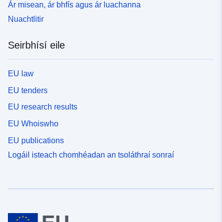
Ár misean, ár bhfís agus ár luachanna
Nuachtlitir
Seirbhísí eile
EU law
EU tenders
EU research results
EU Whoiswho
EU publications
Logáil isteach chomhéadan an tsoláthraí sonraí