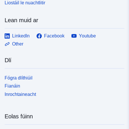
Liostáil le nuachtlitir
Lean muid ar
LinkedIn
Facebook
Youtube
Other
Dlí
Fógra dlíthiúil
Fianáin
Inrochtaineacht
Eolas fúinn