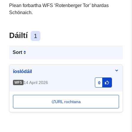
Plean forbartha WFS ‘Rotenberger Tor’ bhardas
Schönaich.
Dáiltí
1
Sort
íoslódáil
14 April 2026
WFS
0
URL rochtana