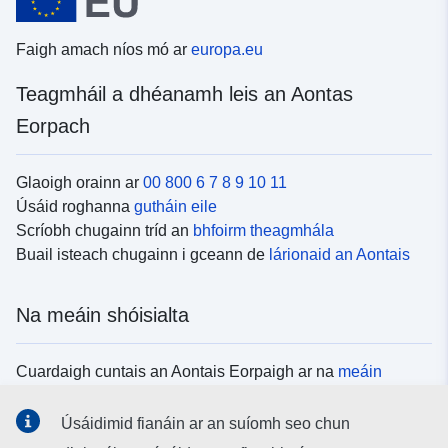
Faigh amach níos mó ar
europa.eu
Teagmháil a dhéanamh leis an Aontas
Eorpach
Glaoigh orainn ar
00 800 6 7 8 9 10 11
Úsáid roghanna
gutháin eile
Scríobh chugainn tríd an
bhfoirm theagmhála
Buail isteach chugainn i gceann de
lárionaid an Aontais
Na meáin shóisialta
Cuardaigh cuntais an Aontais Eorpaigh ar na
meáin
shóisialta
Úsáidimid fianáin ar an suíomh seo chun