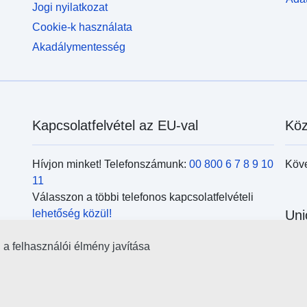
Jogi nyilatkozat
Cookie-k használata
Akadálymentesség
Kapcsolatfelvétel az EU-val
Köz
Hívjon minket! Telefonszámunk:
00 800 6 7 8 9 10
Köv
11
Válasszon a többi telefonos kapcsolatfelvételi
lehetőség közül!
Uni
Írjon nekünk a kapcsolatfelvételi
űrlap
kitöltésével!
l a felhasználói élmény javítása
Kere
Jöjjön el személyesen az
uniós központok
kör
egyikébe!