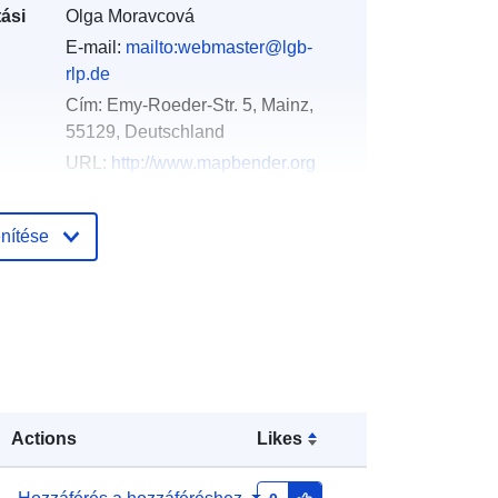
ási
Olga Moravcová
E-mail:
mailto:webmaster@lgb-
rlp.de
Cím:
Emy-Roeder-Str. 5, Mainz,
55129, Deutschland
URL:
http://www.mapbender.org
Hozzáadva a data.europa.eu-hoz:
nítése
:
21 February 2026
Frissítve: data.europa.eu:
03 August
2026
Koordináták:
[ [ 5.867141,
51.001227 ], [ 8.727076, 51.001227
], [ 8.727076, 48.866902 ], [
Actions
Likes
5.867141, 48.866902 ], [ 5.867141,
51.001227 ] ]