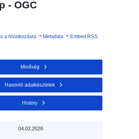
ép - OGC
s a hivatkozásra
Metadata
Embed
RSS
Minőség
Hasonló adatkészletek
History
04.02.2026