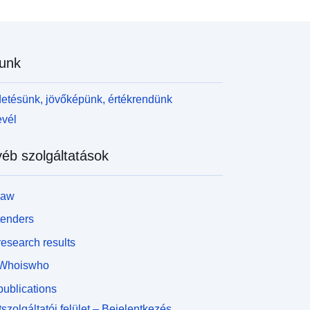
unk
etésünk, jövőképünk, értékrendünk
evél
éb szolgáltatások
law
tenders
esearch results
Whoiswho
ublications
szolgáltatói felület – Bejelentkezés