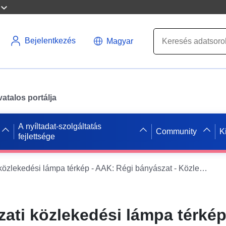
Bejelentkezés
Magyar
atalos portálja
A nyíltadat-szolgáltatás
Community
K
fejlettsége
Régi bányászati közlekedési lámpa térkép - AAK: Régi bányászat - Közlekedési lámpa térkép - OGC API Jellemzők
ati közlekedési lámpa térkép