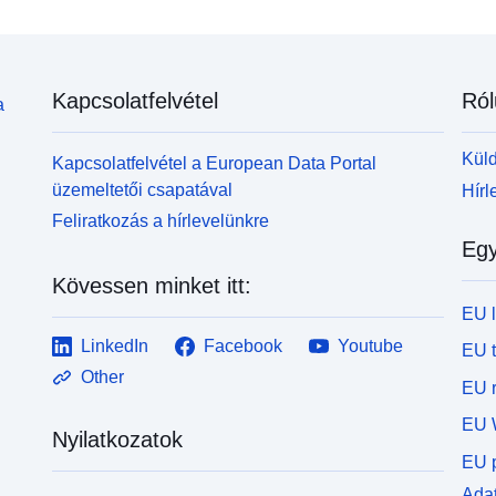
Kapcsolatfelvétel
Ról
a
Küld
Kapcsolatfelvétel a European Data Portal
üzemeltetői csapatával
Hírl
Feliratkozás a hírlevelünkre
Egy
Kövessen minket itt:
EU 
LinkedIn
Facebook
Youtube
EU 
Other
EU r
EU 
Nyilatkozatok
EU p
Adat