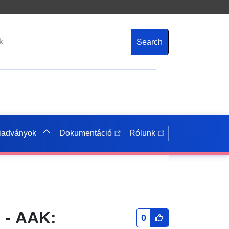
Search
iadványok
Dokumentáció
Rólunk
 - AAK:
0