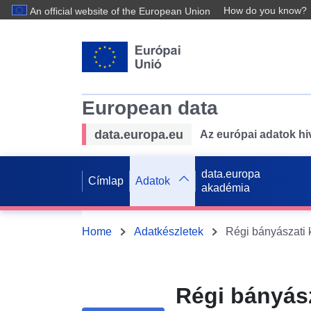
How do you know?
An official website of the European Union
European data
data.europa.eu
Az európai adatok hiv
data.europa
Címlap
Adatok
akadémia
Home
Adatkészletek
Régi bányász