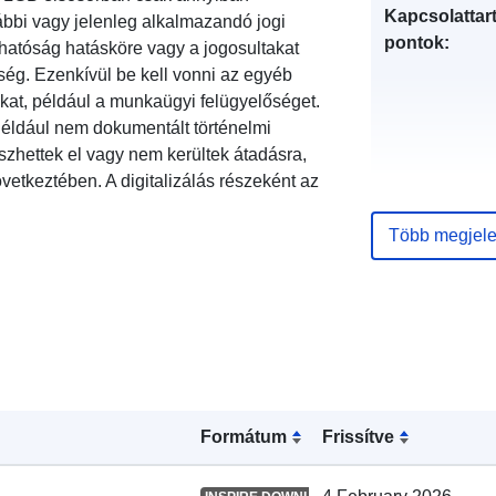
Kapcsolattart
ábbi vagy jelenleg alkalmazandó jogi
pontok:
 hatóság hatásköre vagy a jogosultakat
ség. Ezenkívül be kell vonni az egyéb
kat, például a munkaügyi felügyelőséget.
Például nem dokumentált történelmi
zhettek el vagy nem kerültek átadásra,
etkeztében. A digitalizálás részeként az
Katalógus-
Több megjele
nyilvántartás
Térbeli:
Formátum
Frissítve