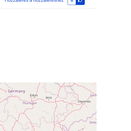
Hozzáférés a hozzáféréshez
0
Típus:
Polygon
http://data.europa.eu/88u/dataset/73
a9ac75-5b1e-8e56-a42f-
a9b7270e8ba8