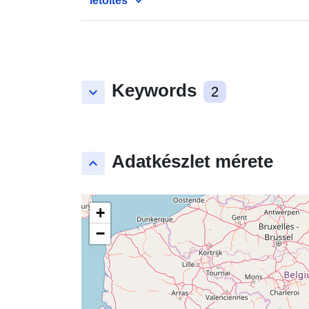
letöltés
Keywords
keyboard_arrow_down
2
Adatkészlet mérete
keyboard_arrow_up
+
−