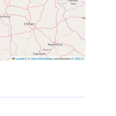
Leaflet
|
©
OpenStreetMap
contributors ©
GISCO