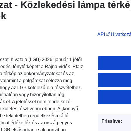
at - Közlekedési lámpa térk
ők
API
Hivatkozá
zati hivatala (LGB) 2026. január 1-jétől
kedési fénytérképet” a Rajna-vidék–Pfalz
 a térkép az önkormányzatokat és az
 valamint a polgárokat célozza meg
, hogy az LGB kötelező-e a részvételhez.
íthatóan vagy bizonyítottan régi
ák el. A jelöléssel nem rendelkező
 köteles részt venni ebben. A „könnyű
 e tekintetben rendelkezésre álló
Frissítve:
mat értékelték és az ország egyes
z LGB elsősorban csak annyiban