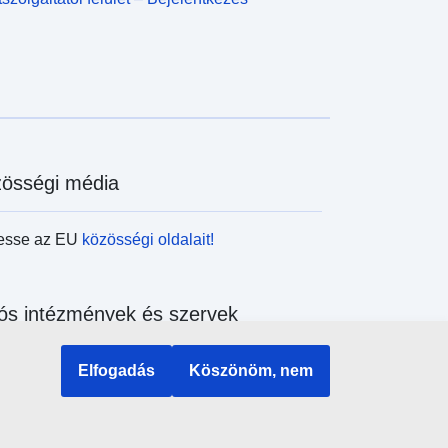
össégi média
esse az EU
közösségi oldalait!
ós intézmények és szervek
sés az uniós intézmények és szervek
Elfogadás
Köszönöm, nem
ében