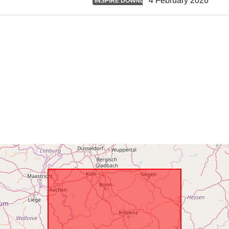
4 February 2026
INSPIRE DOWNLOAD SERVICE
uriRef: