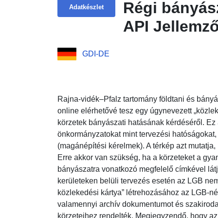
Régi bányász
Adatkészlet
API Jellemz
GDI-DE
Rajna-vidék–Pfalz tartomány földtani és bányás
online elérhetővé tesz egy úgynevezett „közle
körzetek bányászati hatásának kérdéséről. Ez
önkormányzatokat mint tervezési hatóságokat,
(magánépítési kérelmek). A térkép azt mutatja
Erre akkor van szükség, ha a körzeteket a gyan
bányászatra vonatkozó megfelelő címkével látj
kerületeken belüli tervezés esetén az LGB nem
közlekedési kártya” létrehozásához az LGB-nél
valamennyi archív dokumentumot és szakirodal
körzeteihez rendelték. Megjegyzendő, hogy a