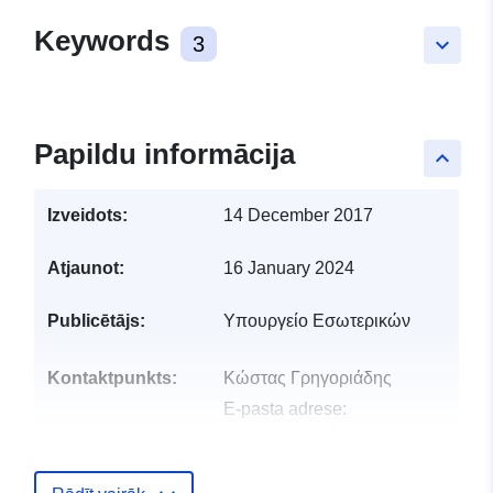
Keywords
3
keyboard_arrow_down
Papildu informācija
keyboard_arrow_up
Izveidots:
14 December 2017
Atjaunot:
16 January 2024
Publicētājs:
Υπουργείο Εσωτερικών
Kontaktpunkts:
Κώστας Γρηγοριάδης
E-pasta adrese:
cgregoriades@moi.gov.cy
Kataloga
Pievienots data.europa.eu:
21 Oct