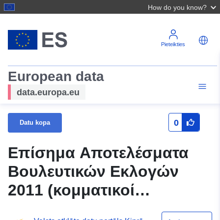
How do you know?
Pieteikties
European data
data.europa.eu
0
Datu kopa
Επίσημα Αποτελέσματα
Βουλευτικών Εκλογών
2011 (κομματικοί
συνδυασμοί)