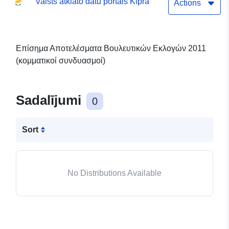
Valsts atklāto datu portāls Kiprā
Actions
Επίσημα Αποτελέσματα Βουλευτικών Εκλογών 2011
(κομματικοί συνδυασμοί)
Sadalījumi
0
Sort
No Distributions Available