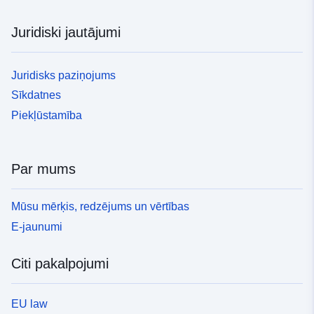
Juridiski jautājumi
Juridisks paziņojums
Sīkdatnes
Piekļūstamība
Par mums
Mūsu mērķis, redzējums un vērtības
E-jaunumi
Citi pakalpojumi
EU law