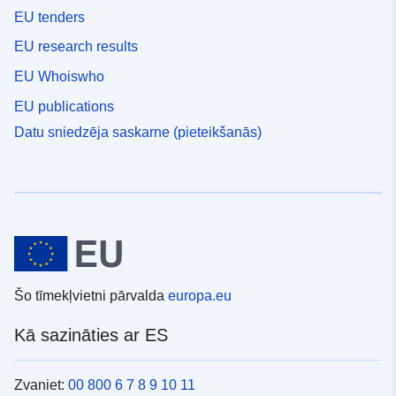
EU tenders
EU research results
EU Whoiswho
EU publications
Datu sniedzēja saskarne (pieteikšanās)
Šo tīmekļvietni pārvalda
europa.eu
Kā sazināties ar ES
Zvaniet:
00 800 6 7 8 9 10 11