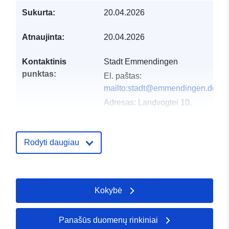
Sukurta:
20.04.2026
Atnaujinta:
20.04.2026
Kontaktinis
Stadt Emmendingen
punktas:
El. paštas:
mailto:stadt@emmendingen.de
Adresas:
Landvogtei 10,
Emmendingen, 79312,
Deutschland
URL:
Rodyti daugiau
http://www.emmendingen.de
Katalogo įrašas:
Pridėta prie duomenų.europa.eu:
Kokybė
Atnaujinta informacija apie duome
03 August 2026
Panašūs duomenų rinkiniai